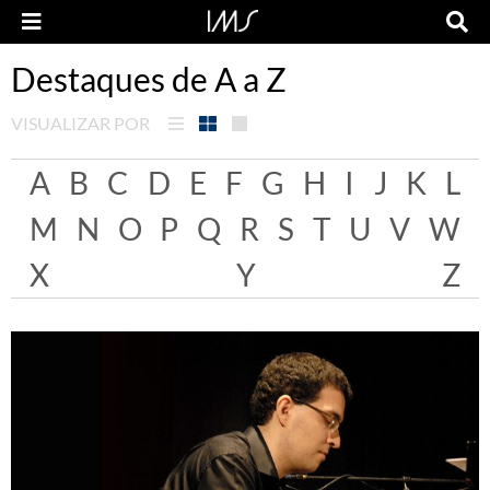
Destaques de A a Z
VISUALIZAR POR
A
B
C
D
E
F
G
H
I
J
K
L
M
N
O
P
Q
R
S
T
U
V
W
X
Y
Z