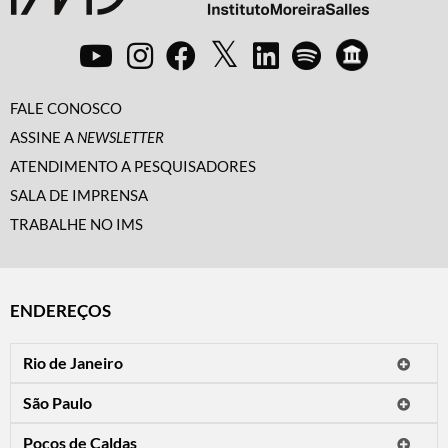
FALE CONOSCO
ASSINE A
NEWSLETTER
ATENDIMENTO A PESQUISADORES
SALA DE IMPRENSA
TRABALHE NO IMS
ENDEREÇOS
Rio de Janeiro
O IMS Rio está fechado temporariamente para reformas.
São Paulo
Horário de visitação: a programação do IMS no Rio de Janeiro será
Avenida Paulista, 2424
apresentada em instituições culturais parceiras.
Poços de Caldas