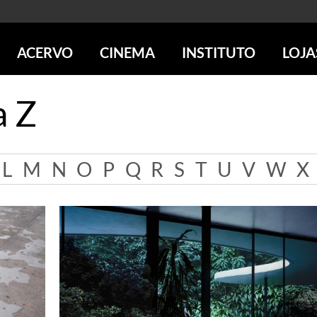
ACERVO
CINEMA
INSTITUTO
LOJA
PESQUISE NO ACERVO
SESSÕES DE CINEMA
CENTROS CULTURAIS
LOJA 
a Z
SOBRE O ACERVO
LOJAS
SÃO PAULO
IMS PAULISTA
FOTOGRAFIA
POÇOS DE CALDAS
IMS RIO
ICONOGRAFIA
SOBRE CINEMA NO IMS
IMS POÇOS
L
M
N
O
P
Q
R
S
T
U
V
W
X
LITERATURA
SOBRE O IMS
BLOG DO CINEMA
MÚSICA
REVISTAS DE PROGRAMAÇÃO
QUEM SOMOS
ARTE CONTEMPORÂNEA
COLEÇÃO DVD IMS
AÇÃO SOCIAL
BIBLIOTECA DE FOTOGRAFIA
EDUCAÇÃO
DESTAQUES DE A a Z
ESCOLA ESCUTA
PROGRAMA CONVIDA
PUBLICAÇÕES E DVDs
POR DENTRO DO ACERVO