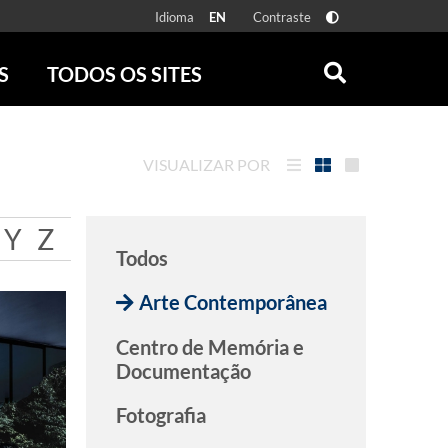
Idioma
Contraste
EN
S
TODOS OS SITES
ONLINE
RÁDIO BATUTA
 FÍSICAS
ZUM
VISUALIZAR POR
DISCOGRAFIA BRASILEIRA
CAROLINA MARIA DE JESUS
CRÔNICA BRASILEIRA
Y
Z
Todos
TESTEMUNHA OCULAR
CLARICE LISPECTOR
Arte Contemporânea
SERROTE
VER TODOS
Centro de Memória e
Documentação
Fotografia