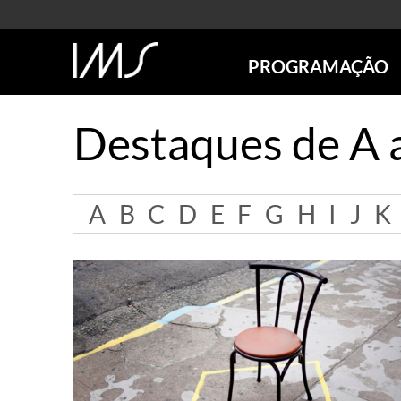
PROGRAMAÇÃO
AGENDA
Destaques de A 
SÃO PAULO
RIO DE JANEIRO
POÇOS DE CALDAS
A
B
C
D
E
F
G
H
I
J
K
ONLINE
EXPOSIÇÕES
EM CARTAZ
FUTURAS
ANTERIORES
TOURS VIRTUAIS
VISITAS MEDIADAS