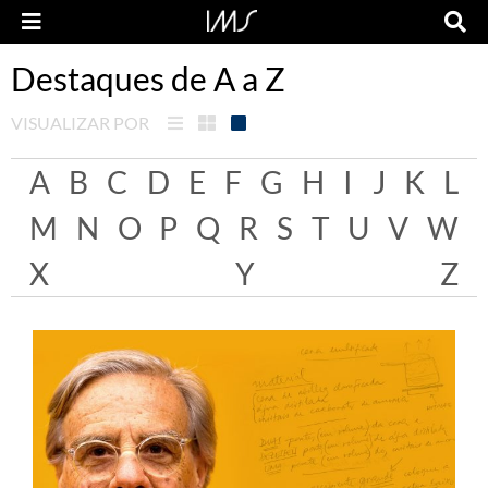
Destaques de A a Z
VISUALIZAR POR
A
B
C
D
E
F
G
H
I
J
K
L
M
N
O
P
Q
R
S
T
U
V
W
X
Y
Z