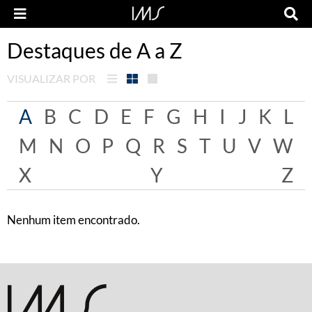
Destaques de A a Z
VISUALIZAR POR
A
B
C
D
E
F
G
H
I
J
K
L
M
N
O
P
Q
R
S
T
U
V
W
X
Y
Z
Nenhum item encontrado.