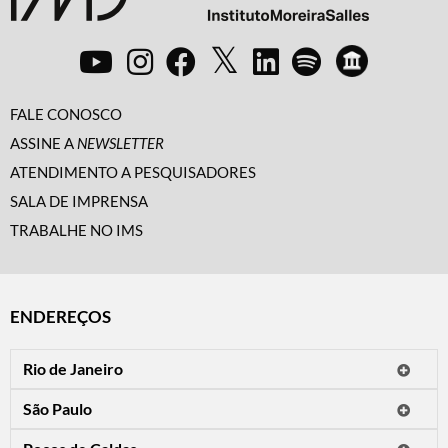
FALE CONOSCO
ASSINE A
NEWSLETTER
ATENDIMENTO A PESQUISADORES
SALA DE IMPRENSA
TRABALHE NO IMS
ENDEREÇOS
Rio de Janeiro
O IMS Rio está fechado temporariamente para reformas.
São Paulo
Horário de visitação: a programação do IMS no Rio de Janeiro será
Avenida Paulista, 2424
apresentada em instituições culturais parceiras.