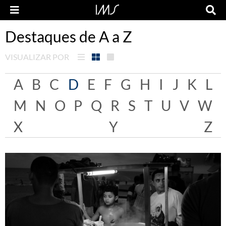
Destaques de A a Z
VISUALIZAR POR
A
B
C
D
E
F
G
H
I
J
K
L
M
N
O
P
Q
R
S
T
U
V
W
X
Y
Z