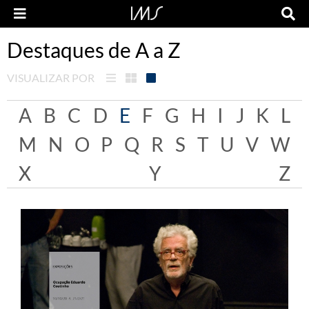
Destaques de A a Z
VISUALIZAR POR
A
B
C
D
E
F
G
H
I
J
K
L
M
N
O
P
Q
R
S
T
U
V
W
X
Y
Z