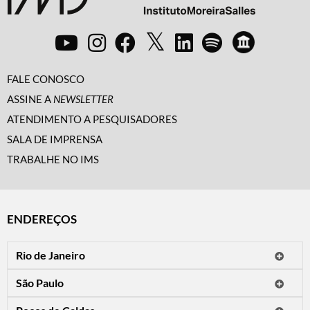
FALE CONOSCO
ASSINE A
NEWSLETTER
ATENDIMENTO A PESQUISADORES
SALA DE IMPRENSA
TRABALHE NO IMS
ENDEREÇOS
Rio de Janeiro
O IMS Rio está fechado temporariamente para reformas.
São Paulo
Horário de visitação: a programação do IMS no Rio de Janeiro será
Avenida Paulista, 2424
apresentada em instituições culturais parceiras.