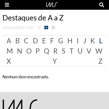
Destaques de A a Z
VISUALIZAR POR
A
B
C
D
E
F
G
H
I
J
K
L
M
N
O
P
Q
R
S
T
U
V
W
X
Y
Z
Nenhum item encontrado.