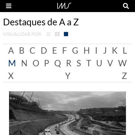
Destaques de A a Z
VISUALIZAR POR
A
B
C
D
E
F
G
H
I
J
K
L
M
N
O
P
Q
R
S
T
U
V
W
X
Y
Z