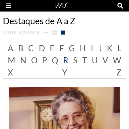
Destaques de A a Z
VISUALIZAR POR
A
B
C
D
E
F
G
H
I
J
K
L
M
N
O
P
Q
R
S
T
U
V
W
X
Y
Z