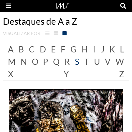
Destaques de A a Z
VISUALIZAR POR
A
B
C
D
E
F
G
H
I
J
K
L
M
N
O
P
Q
R
S
T
U
V
W
X
Y
Z