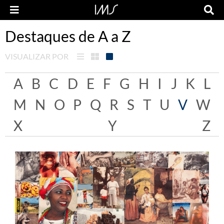
Destaques de A a Z
VISUALIZAR POR
A
B
C
D
E
F
G
H
I
J
K
L
M
N
O
P
Q
R
S
T
U
V
W
X
Y
Z