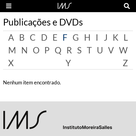
Publicações e DVDs
A
B
C
D
E
F
G
H
I
J
K
L
M
N
O
P
Q
R
S
T
U
V
W
X
Y
Z
Nenhum item encontrado.