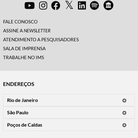
FALE CONOSCO
ASSINE A
NEWSLETTER
ATENDIMENTO A PESQUISADORES
SALA DE IMPRENSA
TRABALHE NO IMS
ENDEREÇOS
Rio de Janeiro
O IMS Rio está fechado temporariamente para reformas.
São Paulo
Horário de visitação: a programação do IMS no Rio de Janeiro será
Avenida Paulista, 2424
apresentada em instituições culturais parceiras.
Poços de Caldas
CEP 01310-300 - São Paulo/SP
Rua Teresópolis, 90
Tel.: (11) 2842-9120
Mais informações