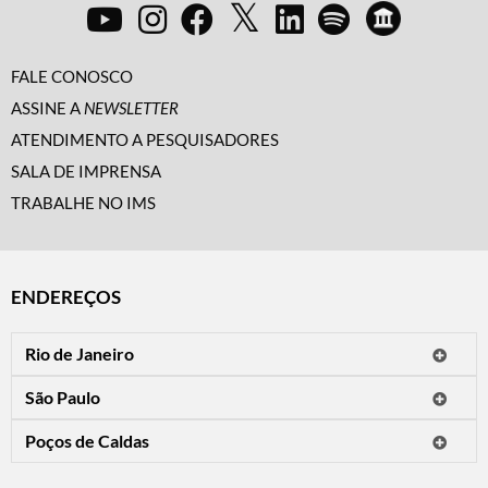
FALE CONOSCO
ASSINE A
NEWSLETTER
ATENDIMENTO A PESQUISADORES
SALA DE IMPRENSA
TRABALHE NO IMS
ENDEREÇOS
Rio de Janeiro
O IMS Rio está fechado temporariamente para reformas.
São Paulo
Horário de visitação: a programação do IMS no Rio de Janeiro será
Avenida Paulista, 2424
apresentada em instituições culturais parceiras.
Poços de Caldas
CEP 01310-300 - São Paulo/SP
Rua Teresópolis, 90
Tel.: (11) 2842-9120
Mais informações