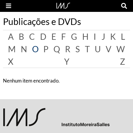
Publicações e DVDs
A
B
C
D
E
F
G
H
I
J
K
L
M
N
O
P
Q
R
S
T
U
V
W
X
Y
Z
Nenhum item encontrado.