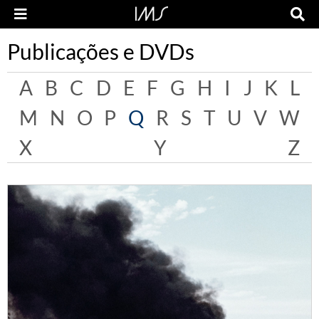
Publicações e DVDs
A
B
C
D
E
F
G
H
I
J
K
L
M
N
O
P
Q
R
S
T
U
V
W
X
Y
Z