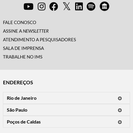
FALE CONOSCO
ASSINE A
NEWSLETTER
ATENDIMENTO A PESQUISADORES
SALA DE IMPRENSA
TRABALHE NO IMS
ENDEREÇOS
Rio de Janeiro
O IMS Rio está fechado temporariamente para reformas.
São Paulo
Horário de visitação: a programação do IMS no Rio de Janeiro será
Avenida Paulista, 2424
apresentada em instituições culturais parceiras.
Poços de Caldas
CEP 01310-300 - São Paulo/SP
Rua Teresópolis, 90
Tel.: (11) 2842-9120
Mais informações