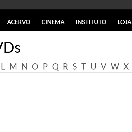
ACERVO
CINEMA
INSTITUTO
LOJA
PESQUISE NO ACERVO
SESSÕES DE CINEMA
CENTROS CULTURAIS
LOJA 
VDs
SOBRE O ACERVO
LOJAS
SÃO PAULO
IMS PAULISTA
FOTOGRAFIA
POÇOS DE CALDAS
IMS RIO
ICONOGRAFIA
SOBRE CINEMA NO IMS
IMS POÇOS
L
M
N
O
P
Q
R
S
T
U
V
W
X
LITERATURA
SOBRE O IMS
BLOG DO CINEMA
MÚSICA
REVISTAS DE PROGRAMAÇÃO
QUEM SOMOS
ARTE CONTEMPORÂNEA
COLEÇÃO DVD IMS
AÇÃO SOCIAL
BIBLIOTECA DE FOTOGRAFIA
EDUCAÇÃO
DESTAQUES DE A a Z
ESCOLA ESCUTA
PROGRAMA CONVIDA
PUBLICAÇÕES E DVDs
POR DENTRO DO ACERVO