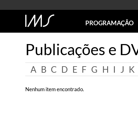
PROGRAMAÇÃO
AGENDA
Publicações e D
SÃO PAULO
RIO DE JANEIRO
POÇOS DE CALDAS
A
B
C
D
E
F
G
H
I
J
K
ONLINE
EXPOSIÇÕES
Nenhum item encontrado.
EM CARTAZ
FUTURAS
ANTERIORES
TOURS VIRTUAIS
VISITAS MEDIADAS