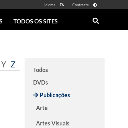
Idioma
Contraste
EN
S
TODOS OS SITES
ONLINE
RÁDIO BATUTA
 FÍSICAS
ZUM
DISCOGRAFIA BRASILEIRA
CAROLINA MARIA DE JESUS
Y
Z
CRÔNICA BRASILEIRA
Todos
TESTEMUNHA OCULAR
CLARICE LISPECTOR
DVDs
SERROTE
Publicações
VER TODOS
Arte
Artes Visuais