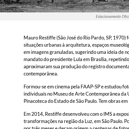
Estacionamento Ofic
Mauro Restiffe (São José do Rio Pardo, SP, 1970) 
situações urbanas à arquitetura, espaços museológi
em imagens granuladas, sugerindo uma ideia de no
mandato do presidente Lula em Brasília, repetindo
aproximaram sua produção do registro documental 
contemporânea.
Formou-se em cinema pela FAAP-SP e estudou fotog
individuais no Museu de Arte Contemporânea da U
Pinacoteca do Estado de São Paulo. Tem obras em 
Em 2014, Restiffe desenvolveu com o IMS a expos
transformações na região da Luz, em São Paulo. P
por três meses e deram origem a centenas de foto