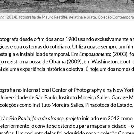
ina
(2014), fotografia de Mauro Restiffe, gelatina e prata. Coleção Contempo
fotografa desde o fim dos anos 1980 usando exclusivamente a 
cos e outros temas do cotidiano. Utiliza quase sempre um film
stalgia e instabilidade temporal. Em
Empossamento
(2003), fo
 o registro na posse de Obama (2009), em Washington, e outros
de uma experiência histórica coletiva. É hoje um dos nomes d
rafia no International Center of Photography e na New York
niversidade de São Paulo, Instituto Moreira Salles, Garag
coleções como Instituto Moreira Salles, Pinacoteca do Estad
ição
São Paulo, fora de alcance, projeto
iniciado em 2012 como 
osteriormente, o convite se estendeu para mapear a cidade 
grafias. Um conjunto delas foi adquirido para a coleção Cont