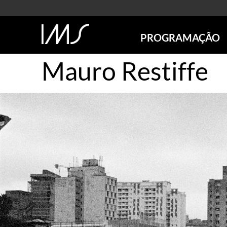
PROGRAMAÇÃO
Mauro Restiffe
AGENDA
SÃO PAULO
RIO DE JANEIRO
POÇOS DE CALDAS
ONLINE
EXPOSIÇÕES
EM CARTAZ
FUTURAS
ANTERIORES
TOURS VIRTUAIS
VISITAS MEDIADAS