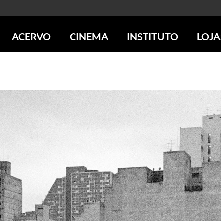
ACERVO
CINEMA
INSTITUTO
LOJA
PESQUISE NO ACERVO
SESSÕES DE CINEMA
CENTROS CULTURAIS
LOJA 
SOBRE O ACERVO
LOJAS
SÃO PAULO
IMS PAULISTA
FOTOGRAFIA
POÇOS DE CALDAS
IMS RIO
ICONOGRAFIA
SOBRE CINEMA NO IMS
IMS POÇOS
LITERATURA
SOBRE O IMS
BLOG DO CINEMA
MÚSICA
REVISTAS DE PROGRAMAÇÃO
QUEM SOMOS
ARTE CONTEMPORÂNEA
COLEÇÃO DVD IMS
AÇÃO SOCIAL
BIBLIOTECA DE FOTOGRAFIA
EDUCAÇÃO
DESTAQUES DE A a Z
ESCOLA ESCUTA
PROGRAMA CONVIDA
PUBLICAÇÕES E DVDs
POR DENTRO DO ACERVO