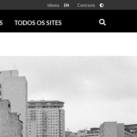
Idioma
Contraste
EN
S
TODOS OS SITES
ONLINE
RÁDIO BATUTA
 FÍSICAS
ZUM
DISCOGRAFIA BRASILEIRA
CAROLINA MARIA DE JESUS
CRÔNICA BRASILEIRA
TESTEMUNHA OCULAR
CLARICE LISPECTOR
SERROTE
VER TODOS