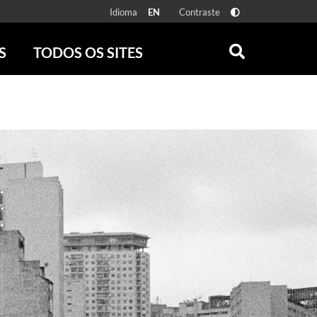
Idioma
Contraste
EN
S
TODOS OS SITES
ONLINE
RÁDIO BATUTA
 FÍSICAS
ZUM
DISCOGRAFIA BRASILEIRA
CAROLINA MARIA DE JESUS
CRÔNICA BRASILEIRA
TESTEMUNHA OCULAR
CLARICE LISPECTOR
SERROTE
VER TODOS