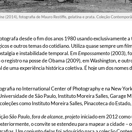
ina
(2014), fotografia de Mauro Restiffe, gelatina e prata. Coleção Contempo
fotografa desde o fim dos anos 1980 usando exclusivamente a 
cos e outros temas do cotidiano. Utiliza quase sempre um film
stalgia e instabilidade temporal. Em
Empossamento
(2003), fo
 o registro na posse de Obama (2009), em Washington, e outros
de uma experiência histórica coletiva. É hoje um dos nomes d
rafia no International Center of Photography e na New York
niversidade de São Paulo, Instituto Moreira Salles, Garag
coleções como Instituto Moreira Salles, Pinacoteca do Estad
ição
São Paulo, fora de alcance, projeto
iniciado em 2012 como 
osteriormente, o convite se estendeu para mapear a cidade 
grafias. Um conjunto delas foi adquirido para a coleção Cont