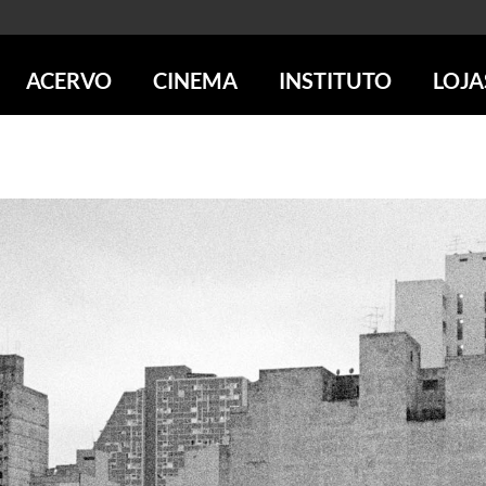
ACERVO
CINEMA
INSTITUTO
LOJA
PESQUISE NO ACERVO
SESSÕES DE CINEMA
CENTROS CULTURAIS
LOJA 
SOBRE O ACERVO
LOJAS
SÃO PAULO
IMS PAULISTA
FOTOGRAFIA
POÇOS DE CALDAS
IMS RIO
ICONOGRAFIA
SOBRE CINEMA NO IMS
IMS POÇOS
LITERATURA
SOBRE O IMS
BLOG DO CINEMA
MÚSICA
REVISTAS DE PROGRAMAÇÃO
QUEM SOMOS
ARTE CONTEMPORÂNEA
COLEÇÃO DVD IMS
AÇÃO SOCIAL
BIBLIOTECA DE FOTOGRAFIA
EDUCAÇÃO
DESTAQUES DE A a Z
ESCOLA ESCUTA
PROGRAMA CONVIDA
PUBLICAÇÕES E DVDs
POR DENTRO DO ACERVO