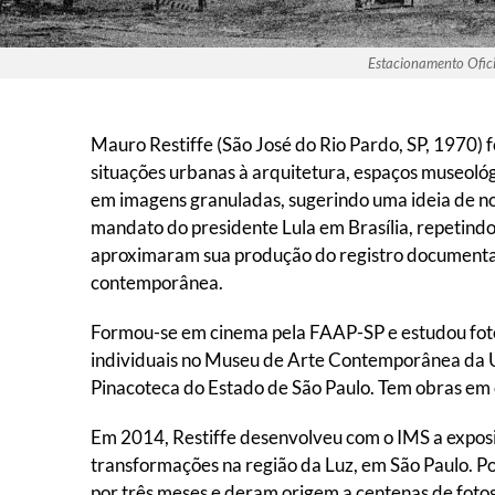
Estacionamento Ofic
Mauro Restiffe (São José do Rio Pardo, SP, 1970) 
situações urbanas à arquitetura, espaços museológi
em imagens granuladas, sugerindo uma ideia de no
mandato do presidente Lula em Brasília, repetindo
aproximaram sua produção do registro documental 
contemporânea.
Formou-se em cinema pela FAAP-SP e estudou fotog
individuais no Museu de Arte Contemporânea da U
Pinacoteca do Estado de São Paulo. Tem obras em 
Em 2014, Restiffe desenvolveu com o IMS a expos
transformações na região da Luz, em São Paulo. P
por três meses e deram origem a centenas de foto