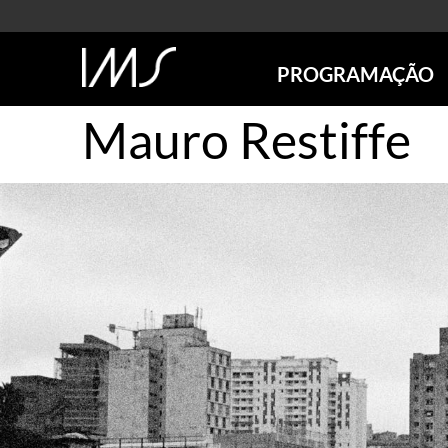
PROGRAMAÇÃO
Mauro Restiffe
AGENDA
SÃO PAULO
RIO DE JANEIRO
POÇOS DE CALDAS
ONLINE
EXPOSIÇÕES
EM CARTAZ
FUTURAS
ANTERIORES
TOURS VIRTUAIS
VISITAS MEDIADAS