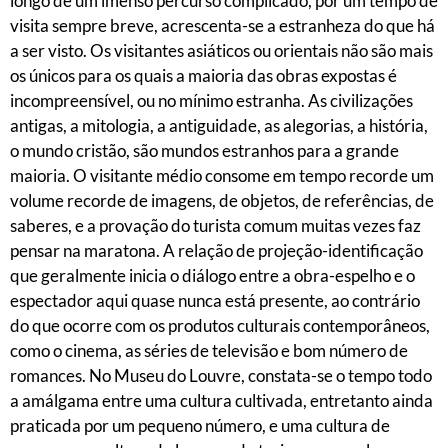
longo de um imenso percurso complicado, por um tempo de
visita sempre breve, acrescenta-se a estranheza do que há
a ser visto. Os visitantes asiáticos ou orientais não são mais
os únicos para os quais a maioria das obras expostas é
incompreensível, ou no mínimo estranha. As civilizações
antigas, a mitologia, a antiguidade, as alegorias, a história,
o mundo cristão, são mundos estranhos para a grande
maioria. O visitante médio consome em tempo recorde um
volume recorde de imagens, de objetos, de referências, de
saberes, e a provação do turista comum muitas vezes faz
pensar na maratona. A relação de projeção-identificação
que geralmente inicia o diálogo entre a obra-espelho e o
espectador aqui quase nunca está presente, ao contrário
do que ocorre com os produtos culturais contemporâneos,
como o cinema, as séries de televisão e bom número de
romances. No Museu do Louvre, constata-se o tempo todo
a amálgama entre uma cultura cultivada, entretanto ainda
praticada por um pequeno número, e uma cultura de