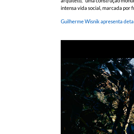
arquiteto, “uma construção monum
intensa vida social, marcada por 
Guilherme Wisnik apresenta deta