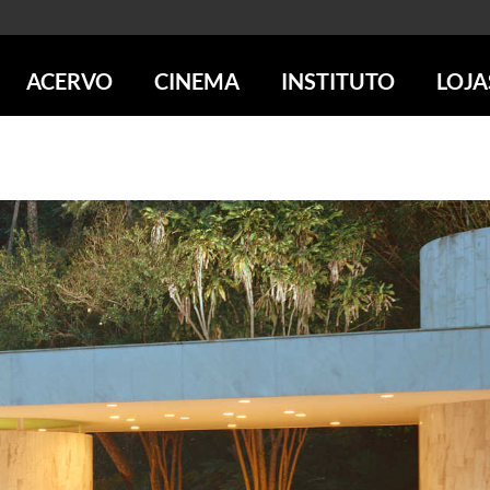
ACERVO
CINEMA
INSTITUTO
LOJA
PESQUISE NO ACERVO
SESSÕES DE CINEMA
CENTROS CULTURAIS
LOJA 
SOBRE O ACERVO
LOJAS
SÃO PAULO
IMS PAULISTA
FOTOGRAFIA
POÇOS DE CALDAS
IMS RIO
ICONOGRAFIA
SOBRE CINEMA NO IMS
IMS POÇOS
LITERATURA
SOBRE O IMS
BLOG DO CINEMA
MÚSICA
REVISTAS DE PROGRAMAÇÃO
QUEM SOMOS
ARTE CONTEMPORÂNEA
COLEÇÃO DVD IMS
AÇÃO SOCIAL
BIBLIOTECA DE FOTOGRAFIA
EDUCAÇÃO
DESTAQUES DE A a Z
ESCOLA ESCUTA
PROGRAMA CONVIDA
PUBLICAÇÕES E DVDs
POR DENTRO DO ACERVO