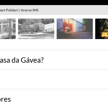
piscina. IMS Rio, 2009. Foto de Robert Polidori /Acervo IMS
asa da Gávea?
ores