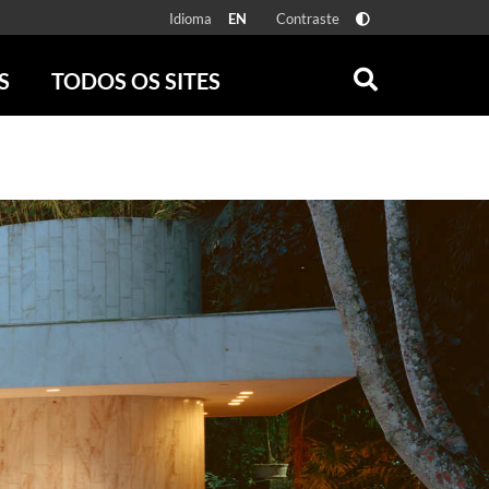
Idioma
Contraste
EN
S
TODOS OS SITES
ONLINE
RÁDIO BATUTA
 FÍSICAS
ZUM
DISCOGRAFIA BRASILEIRA
CAROLINA MARIA DE JESUS
CRÔNICA BRASILEIRA
TESTEMUNHA OCULAR
CLARICE LISPECTOR
SERROTE
VER TODOS