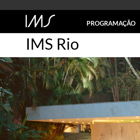
PROGRAMAÇÃO
IMS Rio
AGENDA
SÃO PAULO
RIO DE JANEIRO
POÇOS DE CALDAS
ONLINE
EXPOSIÇÕES
EM CARTAZ
FUTURAS
ANTERIORES
TOURS VIRTUAIS
VISITAS MEDIADAS