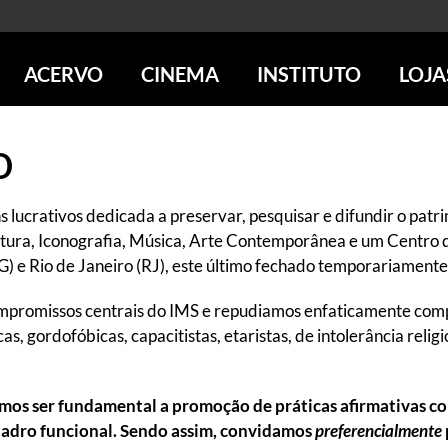
ACERVO
CINEMA
INSTITUTO
LOJA
PESQUISE NO ACERVO
SESSÕES DE CINEMA
CENTROS CULTURAIS
LOJA 
o
SOBRE O ACERVO
LOJAS
SÃO PAULO
IMS PAULISTA
FOTOGRAFIA
POÇOS DE CALDAS
IMS RIO
ICONOGRAFIA
SOBRE CINEMA NO IMS
IMS POÇOS
ins lucrativos dedicada a preservar, pesquisar e difundir o pa
LITERATURA
SOBRE O IMS
eratura, Iconografia, Música, Arte Contemporânea e um Centro
BLOG DO CINEMA
MÚSICA
G) e Rio de Janeiro (RJ), este último fechado temporariament
REVISTAS DE PROGRAMAÇÃO
QUEM SOMOS
ARTE CONTEMPORÂNEA
COLEÇÃO DVD IMS
AÇÃO SOCIAL
ompromissos centrais do IMS e repudiamos enfaticamente compo
BIBLIOTECA DE FOTOGRAFIA
EDUCAÇÃO
s, gordofóbicas, capacitistas, etaristas, de intolerância relig
DESTAQUES DE A a Z
ESCOLA ESCUTA
PROGRAMA CONVIDA
PUBLICAÇÕES E DVDs
POR DENTRO DO ACERVO
 ser fundamental a promoção de práticas afirmativas com
uadro funcional.
Sendo assim, convidamos
preferencialmente