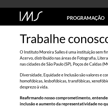
PROGRAMAÇÃO
AGENDA
Trabalhe conosc
SÃO PAULO
RIO DE JANEIRO
POÇOS DE CALDAS
O Instituto Moreira Salles é uma instituição sem f
ONLINE
Acervo, distribuído nas áreas de Fotografia, Lit
EXPOSIÇÕES
nas cidades de São Paulo (SP), Poços de Caldas (M
EM CARTAZ
Diversidade, Equidade e Inclusão são valores e c
FUTURAS
homofóbicas, lesbofóbicas, transfóbicas, xenofóbica
ANTERIORES
desprezo à vida.
TOURS VIRTUAIS
VISITAS MEDIADAS
Reafirmando nosso comprometimento, entendemos
inclusão e aumento da representatividade no q