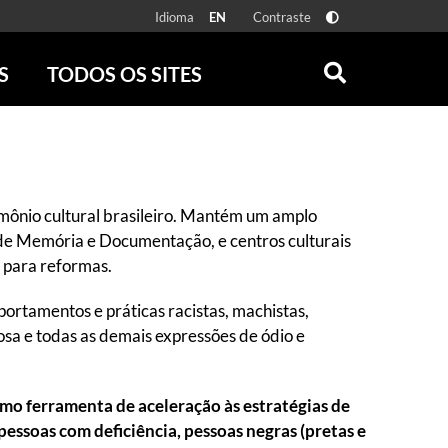
Idioma
Contraste
EN
S
TODOS OS SITES
ONLINE
RÁDIO BATUTA
 FÍSICAS
ZUM
DISCOGRAFIA BRASILEIRA
CAROLINA MARIA DE JESUS
trimônio cultural brasileiro. Mantém um amplo
CRÔNICA BRASILEIRA
 de Memória e Documentação, e centros culturais
TESTEMUNHA OCULAR
e para reformas.
CLARICE LISPECTOR
rtamentos e práticas racistas, machistas,
SERROTE
iosa e todas as demais expressões de ódio e
VER TODOS
o ferramenta de aceleração às estratégias de
pessoas com deficiência, pessoas negras (pretas e