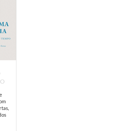
O
PO
e
com
rtas,
dos