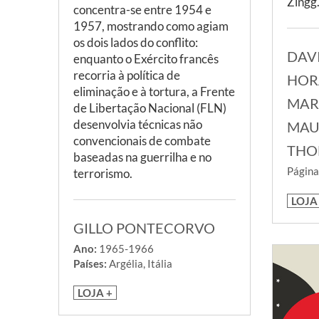
Zingg
concentra-se entre 1954 e
1957, mostrando como agiam
os dois lados do conflito:
DAV
enquanto o Exército francês
recorria à política de
HOR
eliminação e à tortura, a Frente
MAR
de Libertação Nacional (FLN)
desenvolvia técnicas não
MAUR
convencionais de combate
THO
baseadas na guerrilha e no
Página
terrorismo.
LOJA
GILLO PONTECORVO
Ano:
1965-1966
Países:
Argélia, Itália
LOJA +