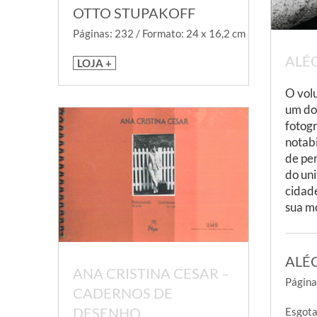
OTTO STUPAKOFF
Páginas: 232 / Formato: 24 x 16,2 cm
ALÉ
LOJA +
O vol
um do
fotogr
notabi
de pe
do uni
cidad
sua m
ALÉ
ANA CRISTINA CESAR –
Página
CADERNOS DE
DESENHO
Esgot