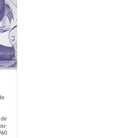
de
 de
ou-
1960