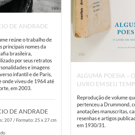
CIO DE ANDRADE
ume reúne o trabalho de
s principais nomes da
afia brasileira,
lizado por seus retratos
rsonalidades e imagens
verso infantil e de Paris,
ALGUMA POESIA – 
e onde viveu de 1964 até
LIVRO EM SEU TEM
orte, em 2003.
Reprodução de volume qu
pertenceu a Drummond, 
CIO DE ANDRADE
anotações manuscritas, ca
resenhas e artigos publica
s: 207 / Formato: 25 x 27 cm
em 1930/31.
ado