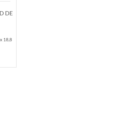
D DE
 x 18,8