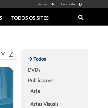
Idioma
Contraste
EN
S
TODOS OS SITES
ONLINE
RÁDIO BATUTA
 FÍSICAS
ZUM
DISCOGRAFIA BRASILEIRA
CAROLINA MARIA DE JESUS
Y
Z
CRÔNICA BRASILEIRA
Todos
TESTEMUNHA OCULAR
CLARICE LISPECTOR
DVDs
SERROTE
Publicações
VER TODOS
Arte
Artes Visuais