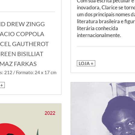
Com sua escrita peculiar e
.
inovadora, Clarice se torn
um dos principais nomes d
literatura brasileira e figu
ID DREW ZINGG
literária conhecida
ACIO COPPOLA
internacionalmente.
CEL GAUTHEROT
EEN BISILLIAT
MAZ FARKAS
LOJA +
s: 212 / Formato: 24 x 17 cm
 +