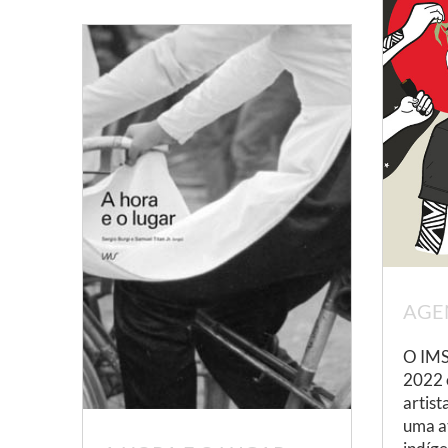
AGE
O IMS
2022 
artist
uma at