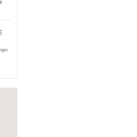
e
E
sign: