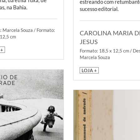
na, da etnia Tuxá, de
estreando com retumbant
s, na Bahia.
sucesso editorial.
: Marcela Souza / Formato:
CAROLINA MARIA D
 12,5 cm
JESUS
 +
Formato: 18,5 x 12,5 cm / De
Marcela Souza
LOJA +