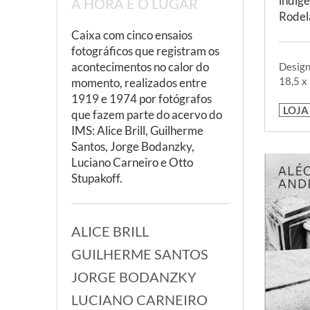
indíge
A HORA E O LUGAR
Rodela
Caixa com cinco ensaios
fotográficos que registram os
acontecimentos no calor do
Design
18,5 x
momento, realizados entre
1919 e 1974 por fotógrafos
LOJA
que fazem parte do acervo do
IMS: Alice Brill, Guilherme
Santos, Jorge Bodanzky,
Luciano Carneiro e Otto
Stupakoff.
ALICE BRILL
GUILHERME SANTOS
JORGE BODANZKY
LUCIANO CARNEIRO