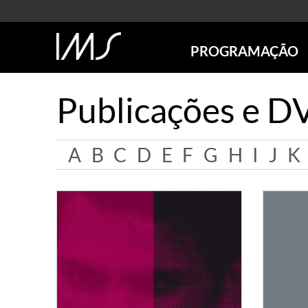
PROGRAMAÇÃO
AGENDA
Publicações e D
SÃO PAULO
RIO DE JANEIRO
POÇOS DE CALDAS
A
B
C
D
E
F
G
H
I
J
K
ONLINE
EXPOSIÇÕES
EM CARTAZ
FUTURAS
ANTERIORES
TOURS VIRTUAIS
VISITAS MEDIADAS