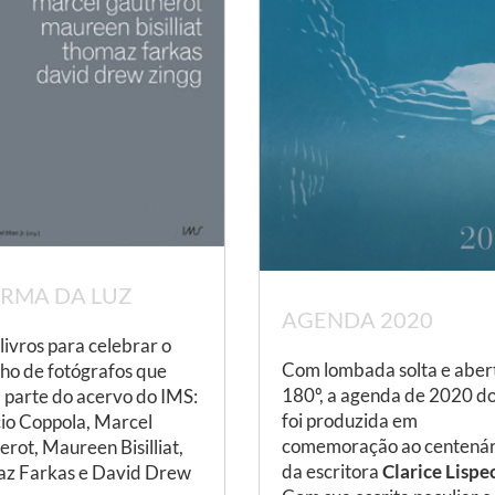
ORMA DA LUZ
AGENDA 2020
livros para celebrar o
Com lombada solta e aber
lho de fotógrafos que
180º, a agenda de 2020 d
 parte do acervo do IMS:
foi produzida em
io Coppola, Marcel
comemoração ao centenár
rot, Maureen Bisilliat,
da escritora
Clarice Lispe
z Farkas e David Drew