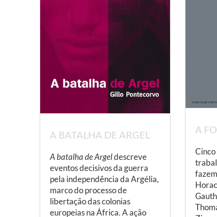
A F
A BATALHA DE ARGEL
Cinco 
A batalha de Argel
descreve
traba
eventos decisivos da guerra
fazem
pela independência da Argélia,
Horac
marco do processo de
Gauthe
libertação das colonias
Thoma
europeias na África. A ação