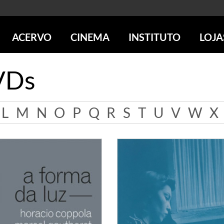
ACERVO
CINEMA
INSTITUTO
LOJA
PESQUISE NO ACERVO
SESSÕES DE CINEMA
CENTROS CULTURAIS
LOJA 
VDs
SOBRE O ACERVO
LOJAS
SÃO PAULO
IMS PAULISTA
FOTOGRAFIA
POÇOS DE CALDAS
IMS RIO
ICONOGRAFIA
SOBRE CINEMA NO IMS
IMS POÇOS
L
M
N
O
P
Q
R
S
T
U
V
W
X
LITERATURA
SOBRE O IMS
BLOG DO CINEMA
MÚSICA
REVISTAS DE PROGRAMAÇÃO
QUEM SOMOS
ARTE CONTEMPORÂNEA
COLEÇÃO DVD IMS
AÇÃO SOCIAL
BIBLIOTECA DE FOTOGRAFIA
EDUCAÇÃO
DESTAQUES DE A a Z
ESCOLA ESCUTA
PROGRAMA CONVIDA
PUBLICAÇÕES E DVDs
POR DENTRO DO ACERVO