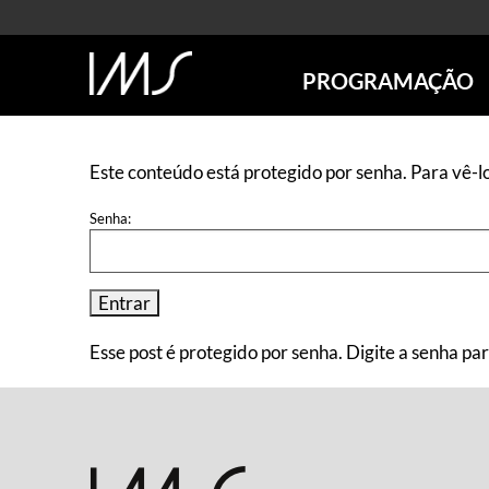
PROGRAMAÇÃO
AGENDA
SÃO PAULO
Este conteúdo está protegido por senha. Para vê-lo
RIO DE JANEIRO
Senha:
POÇOS DE CALDAS
ONLINE
EXPOSIÇÕES
EM CARTAZ
FUTURAS
Esse post é protegido por senha. Digite a senha pa
ANTERIORES
TOURS VIRTUAIS
VISITAS MEDIADAS