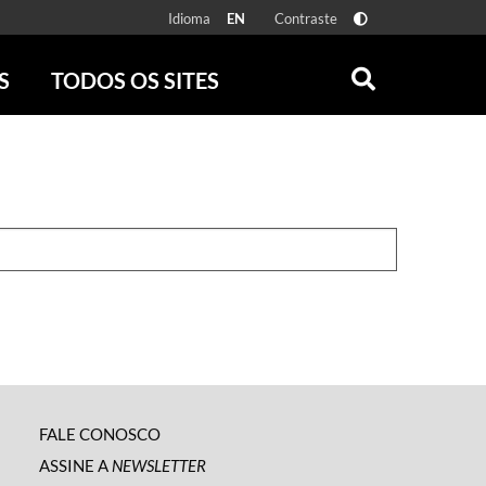
Idioma
Contraste
EN
S
TODOS OS SITES
ONLINE
RÁDIO BATUTA
 FÍSICAS
ZUM
DISCOGRAFIA BRASILEIRA
CAROLINA MARIA DE JESUS
CRÔNICA BRASILEIRA
TESTEMUNHA OCULAR
CLARICE LISPECTOR
SERROTE
VER TODOS
FALE CONOSCO
ASSINE A
NEWSLETTER