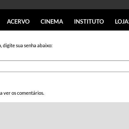
ACERVO
CINEMA
INSTITUTO
LOJA
PESQUISE NO ACERVO
SESSÕES DE CINEMA
CENTROS CULTURAIS
LOJA 
SOBRE O ACERVO
LOJAS
SÃO PAULO
IMS PAULISTA
, digite sua senha abaixo:
FOTOGRAFIA
POÇOS DE CALDAS
IMS RIO
ICONOGRAFIA
SOBRE CINEMA NO IMS
IMS POÇOS
LITERATURA
SOBRE O IMS
BLOG DO CINEMA
MÚSICA
REVISTAS DE PROGRAMAÇÃO
QUEM SOMOS
ARTE CONTEMPORÂNEA
COLEÇÃO DVD IMS
AÇÃO SOCIAL
BIBLIOTECA DE FOTOGRAFIA
EDUCAÇÃO
ra ver os comentários.
DESTAQUES DE A a Z
ESCOLA ESCUTA
PROGRAMA CONVIDA
PUBLICAÇÕES E DVDs
POR DENTRO DO ACERVO