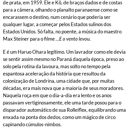
de prata, em 1959. Ele e Kô, de braços dados e de costas
para a câmera, olhando o planalto paranaense como se
encarassem o destino, num cenário que poderia ser
qualquer lugar, a começar pelos Estados sulinos dos
Estados Unidos. Só falta, no poente, a música do maestro
Max Steiner para o filme
…E o vento levou
.
E é um Haruo Ohara legítimo. Um lavrador como ele devia
se sentir assim mesmo no Paraná daquela época, preso ao
solo pela rotina da lavoura, mas solto no tempo pela
espantosa aceleração da história que resultou da
colonização de Londrina, uma cidade que, por muitas
décadas, era mais nova que a maioria de seus moradores.
Naquela roça em que o dia-a-dia era lento e os anos
passavam vertiginosamente, ele uma tarde posou para o
disparador automático de sua Rolleiflex, equilibrando uma
enxada na ponta dos dedos, como um mágico de circo
capinando cúmulos-nimbos.