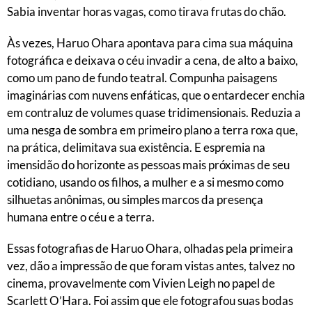
Sabia inventar horas vagas, como tirava frutas do chão.
Às vezes, Haruo Ohara apontava para cima sua máquina
fotográfica e deixava o céu invadir a cena, de alto a baixo,
como um pano de fundo teatral. Compunha paisagens
imaginárias com nuvens enfáticas, que o entardecer enchia
em contraluz de volumes quase tridimensionais. Reduzia a
uma nesga de sombra em primeiro plano a terra roxa que,
na prática, delimitava sua existência. E espremia na
imensidão do horizonte as pessoas mais próximas de seu
cotidiano, usando os filhos, a mulher e a si mesmo como
silhuetas anônimas, ou simples marcos da presença
humana entre o céu e a terra.
Essas fotografias de Haruo Ohara, olhadas pela primeira
vez, dão a impressão de que foram vistas antes, talvez no
cinema, provavelmente com Vivien Leigh no papel de
Scarlett O’Hara. Foi assim que ele fotografou suas bodas