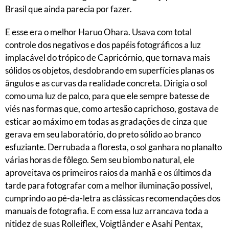
Brasil que ainda parecia por fazer.
E esse era o melhor Haruo Ohara. Usava com total
controle dos negativos e dos papéis fotográficos a luz
implacável do trópico de Capricórnio, que tornava mais
sólidos os objetos, desdobrando em superfícies planas os
ângulos e as curvas da realidade concreta. Dirigia o sol
como uma luz de palco, para que ele sempre batesse de
viés nas formas que, como artesão caprichoso, gostava de
esticar ao máximo em todas as gradações de cinza que
gerava em seu laboratório, do preto sólido ao branco
esfuziante. Derrubada a floresta, o sol ganhara no planalto
várias horas de fôlego. Sem seu biombo natural, ele
aproveitava os primeiros raios da manhã e os últimos da
tarde para fotografar com a melhor iluminação possível,
cumprindo ao pé-da-letra as clássicas recomendações dos
manuais de fotografia. E com essa luz arrancava toda a
nitidez de suas Rolleiflex, Voigtländer e Asahi Pentax,