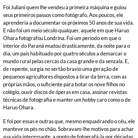
Foi Juliani quem lhe vendeu a primeira máquina e guiou
seus primeiros passos como fotógrafo. Aos poucos, ele
aprenderia a documentar os próximos 50 anos de sua vida.
E não foi um meio século qualquer, aquele em que Haruo
Ohara fotografou Londrina. Foi um período em que o
interior do Paraná mudou drasticamente, da noite para o
dia, um país habituado por quatro séculos a demarcar o
mundo rural pelas cercas da casa grande e da senzala. E,
de repente, surgia no sertão bravio uma geração de
pequenos agricultores dispostos a tirar da terra, com as
próprias mãos, o suficiente para botar os nove filhos no
colégio, ouvir discos de óperas em casa, assinar revistas
técnicas de fotografia e manter um
hobby
caro como o de
Haruo Ohara.
E foi por essas e outras que, mesmo enquadrando o céu, ele
manteve os pés no chão. Sobravam-lhe motivos para achar
sua vida interessante, a ponto de fotografá-la por décadas