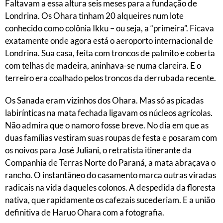
Faltavam a essa altura seis meses para a fundação de
Londrina. Os Ohara tinham 20 alqueires num lote
conhecido como colônia Ikku – ou seja, a “primeira”. Ficava
exatamente onde agora está o aeroporto internacional de
Londrina. Sua casa, feita com troncos de palmito e coberta
com telhas de madeira, aninhava-se numa clareira. E o
terreiro era coalhado pelos troncos da derrubada recente.
Os Sanada eram vizinhos dos Ohara. Mas só as picadas
labirínticas na mata fechada ligavam os núcleos agrícolas.
Não admira que o namoro fosse breve. No dia em que as
duas famílias vestiram suas roupas de festa e posaram com
os noivos para José Juliani, o retratista itinerante da
Companhia de Terras Norte do Paraná, a mata abraçava o
rancho. O instantâneo do casamento marca outras viradas
radicais na vida daqueles colonos. A despedida da floresta
nativa, que rapidamente os cafezais sucederiam. E a união
definitiva de Haruo Ohara com a fotografia.