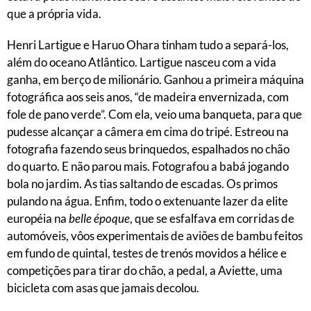
que a própria vida.
Henri Lartigue e Haruo Ohara tinham tudo a separá-los,
além do oceano Atlântico. Lartigue nasceu com a vida
ganha, em berço de milionário. Ganhou a primeira máquina
fotográfica aos seis anos, “de madeira envernizada, com
fole de pano verde”. Com ela, veio uma banqueta, para que
pudesse alcançar a câmera em cima do tripé. Estreou na
fotografia fazendo seus brinquedos, espalhados no chão
do quarto. E não parou mais. Fotografou a babá jogando
bola no jardim. As tias saltando de escadas. Os primos
pulando na água. Enfim, todo o extenuante lazer da elite
européia na
belle époque
, que se esfalfava em corridas de
automóveis, vôos experimentais de aviões de bambu feitos
em fundo de quintal, testes de trenós movidos a hélice e
competições para tirar do chão, a pedal, a Aviette, uma
bicicleta com asas que jamais decolou.