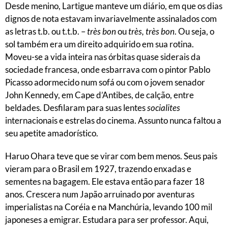
Desde menino, Lartigue manteve um diário, em que os dias
dignos de nota estavam invariavelmente assinalados com
as letras t.b. ou t.t.b. –
très bon
ou
très, très bon
. Ou seja, o
sol também era um direito adquirido em sua rotina.
Moveu-se a vida inteira nas órbitas quase siderais da
sociedade francesa, onde esbarrava com o pintor Pablo
Picasso adormecido num sofá ou com o jovem senador
John Kennedy, em Cape d’Antibes, de calção, entre
beldades. Desfilaram para suas lentes
socialites
internacionais e estrelas do cinema. Assunto nunca faltou a
seu apetite amadorístico.
Haruo Ohara teve que se virar com bem menos. Seus pais
vieram para o Brasil em 1927, trazendo enxadas e
sementes na bagagem. Ele estava então para fazer 18
anos. Crescera num Japão arruinado por aventuras
imperialistas na Coréia e na Manchúria, levando 100 mil
japoneses a emigrar. Estudara para ser professor. Aqui,