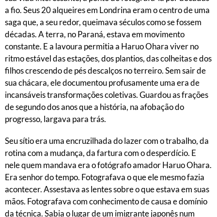
a fio. Seus 20 alqueires em Londrina eram o centro de uma
saga que, a seu redor, queimava séculos como se fossem
décadas. A terra, no Paraná, estava em movimento
constante. E a lavoura permitia a Haruo Ohara viver no
ritmo estável das estações, dos plantios, das colheitas e dos
filhos crescendo de pés descalços no terreiro. Sem sair de
sua chácara, ele documentou profusamente uma era de
incansáveis transformações coletivas. Guardou as frações
de segundo dos anos que a história, na afobação do
progresso, largava para trás.
Seu sítio era uma encruzilhada do lazer com o trabalho, da
rotina com a mudança, da fartura com o desperdício. E
nele quem mandava era o fotógrafo amador Haruo Ohara.
Era senhor do tempo. Fotografava o que ele mesmo fazia
acontecer. Assestava as lentes sobre o que estava em suas
mãos. Fotografava com conhecimento de causa e domínio
da técnica. Sabia o lugar de um imigrante japonês num