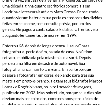
primeira vez em casa de alvenaria. Prosperou. Em cerca de
uma década, tinha quatro escritórios comerciais em
Londrina e lotes rurais até em Mato Grosso. Perdeu tudo
quando vieram bater em sua porta os credores das dívidas
feitas em seu nome, sem consulta prévia, por um dos
genros. Ele pagou a conta calado. E dali para frente, veio
apagando lentamente, até morrer em 1999.
Enterrou Kô, depois de longa doença. Haruo Ohara
fotografou-a, perto do fim, na sala de casa. No último
retrato, imobilizada pela miastenia, ela sorri. Depois,
perdeu uma filha em desastre de automóvel. Sua
fotografia nunca mais foi a mesma. Em parte porque
passara a fotografar em cores, deixando para trás sua
mestria em preto-e-branco, alegam seus biógrafos Marcos
Losnak e Rogério Ivano, no livro
Lavrador de imagens
,
publicado em 2003. Mas, sobretudo, porque seus dias não
deviam mais ser coloridos, como nos anos perdulários de
vitalidade pioneira que ele fotografou em preto-e-branco.