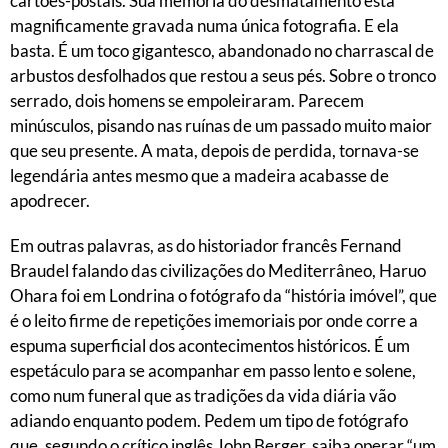
cartões-postais. Sua memória do desmatamento está
magnificamente gravada numa única fotografia. E ela
basta. É um toco gigantesco, abandonado no charrascal de
arbustos desfolhados que restou a seus pés. Sobre o tronco
serrado, dois homens se empoleiraram. Parecem
minúsculos, pisando nas ruínas de um passado muito maior
que seu presente. A mata, depois de perdida, tornava-se
legendária antes mesmo que a madeira acabasse de
apodrecer.
Em outras palavras, as do historiador francês Fernand
Braudel falando das civilizações do Mediterrâneo, Haruo
Ohara foi em Londrina o fotógrafo da “história imóvel”, que
é o leito firme de repetições imemoriais por onde corre a
espuma superficial dos acontecimentos históricos. É um
espetáculo para se acompanhar em passo lento e solene,
como num funeral que as tradições da vida diária vão
adiando enquanto podem. Pedem um tipo de fotógrafo
que, segundo o crítico inglês John Berger, saiba operar “um