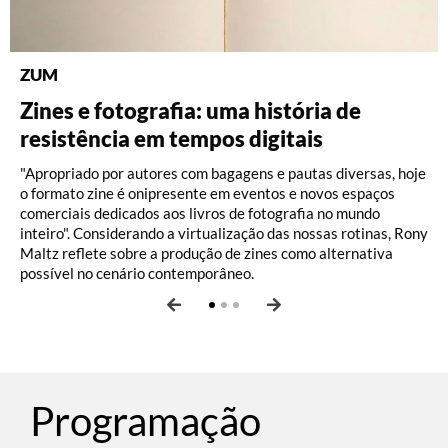
ZUM
DISCOGRAFIA BRASILEIRA
RÁDIO BATUTA
Zines e fotografia: uma história de
Do Pajeú a Hollywood: 100 anos de
Ney ao vivo, muito vivo, com Luiz
resistência em tempos digitais
Moacir Santos, por Pedro Paulo Malta
Fernando Vianna
"Apropriado por autores com bagagens e pautas diversas, hoje
o formato zine é onipresente em eventos e novos espaços
comerciais dedicados aos livros de fotografia no mundo
inteiro". Considerando a virtualização das nossas rotinas, Rony
Maltz reflete sobre a produção de zines como alternativa
possível no cenário contemporâneo.
Programação