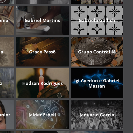
nema
Gabriel Martins
Gabriela Güllich
na
Grace Passô
Grupo Contrafilé
Igi Ayedun e Gabriel
z
Hudson Rodrigues
Massan
unior
Jaider Esbell
Januário Garcia