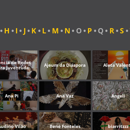
•
H
•
I
•
J
•
K
•
L
•
M
•
N
•
O
•
P
•
Q
•
R
•
S
•
ncia de Redes
Ajeum da Diáspora
Aleta Valen
ra Juventude
Ana Pi
Ana Vaz
Angeli
Audino Vilão
Bené Fonteles
biarritzzz