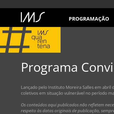
PROGRAMAÇÃO
AGENDA
SÃO PAULO
RIO DE JANEIRO
POÇOS DE CALDAS
ONLINE
Programa Conv
EXPOSIÇÕES
EM CARTAZ
FUTURAS
Lançado pelo Instituto Moreira Salles em abri
ANTERIORES
coletivos em situação vulnerável no período m
TOURS VIRTUAIS
VISITAS MEDIADAS
Os conteúdos aqui publicados não refletem nece
respeito às datas originais de publicação, semp