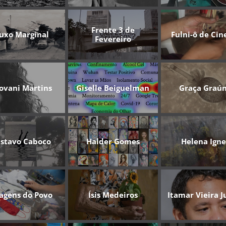
Frente 3 de
luxo Marginal
Fulni-ô de Ci
Fevereiro
ovani Martins
Giselle Beiguelman
Graça Graú
stavo Caboco
Halder Gomes
Helena Igne
agens do Povo
Ísis Medeiros
Itamar Vieira J