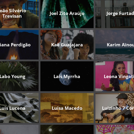
João Silvério
Joel Zito Araújo
Jorge Furta
Trevisan
liana Perdigão
Kaê Guajajara
Karim Aïno
Labo Young
Lais Myrrha
Leona Vingat
Luis Lucena
Luisa Macedo
Luizinho 7 Co