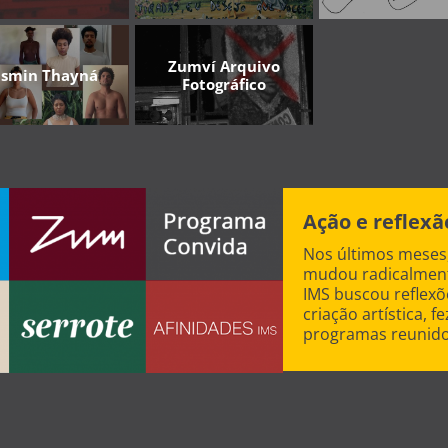
Zumví Arquivo
asmin Thayná
Fotográfico
Ação e reflex
Nos últimos meses
mudou radicalment
IMS buscou reflexõ
criação artística, f
programas reunido