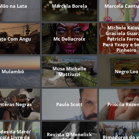
Mão na Lata
Marcela Borela
Marcela Cantu
Michele Kaio
Graciela Guar
te Com Angu
Mc Dellacroix
Patrícia Ferre
Pará Yxapy e S
Pinheiro
Musa Michelle
Mulambö
Negro Leo
Mattiuzzi
nteras Negras
Paulo Scott
Priscila Reze
des da Maré/
Revista O Menelick
cola Livre de
Rimadores do 