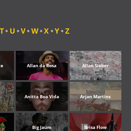
T
•
U
•
V
•
W
•
X
•
Y
•
Z
te
Allan da Rosa
Allan Sieber
Anitta Boa Vida
Arjan Martins
Big Jaum
Brisa Flow