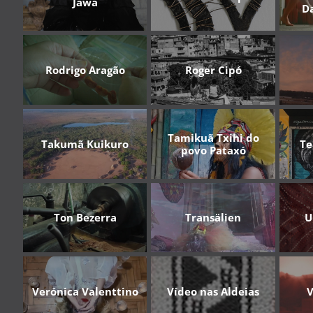
Jawa
D
Rodrigo Aragão
Roger Cipó
Tamikuã Txihi do
Takumã Kuikuro
Te
povo Pataxó
Ton Bezerra
Transälien
U
Verónica Valenttino
Vídeo nas Aldeias
V