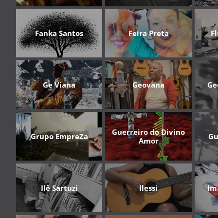
Fanka Santos
Feira Preta
F
Ge Viana
Geovana
Ge
Guerreiro do Divino
Grupo EmpreZa
Gu
Amor
Ilê Sartuzi
Ilessi
Im