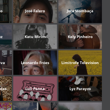
do
José Falero
Jota Mombaça
uz
Katu Mirim
Kely Pinheiro
iva
Leonardo Fróes
Limitrofe Television
rdas
Luli Penna
Lyz Parayzo