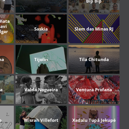
Bip Bip
enata
avi
Saskia
Slam das Minas RJ
dgar
na
Tijolin
Tila Chitunda
ma
Valda Nogueira
Ventura Profana
o
Wisrah Villefort
Xadalu Tupã Jekupé