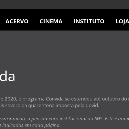
ACERVO
CINEMA
INSTITUTO
LOJ
PESQUISE NO ACERVO
SESSÕES DE CINEMA
CENTROS CULTURAIS
LOJA
SOBRE O ACERVO
LOJAS
SÃO PAULO
IMS PAULISTA
FOTOGRAFIA
POÇOS DE CALDAS
IMS RIO
ICONOGRAFIA
SOBRE CINEMA NO IMS
IMS POÇOS
LITERATURA
SOBRE O IMS
BLOG DO CINEMA
ida
MÚSICA
REVISTAS DE PROGRAMAÇÃO
QUEM SOMOS
ARTE CONTEMPORÂNEA
COLEÇÃO DVD IMS
AÇÃO SOCIAL
BIBLIOTECA DE FOTOGRAFIA
EDUCAÇÃO
l de 2020, o programa Convida se estendeu até outubro do
DESTAQUES DE A a Z
ESCOLA ESCUTA
ais severo da quarentena imposta pela Covid.
PROGRAMA CONVIDA
PUBLICAÇÕES E DVDs
POR DENTRO DO ACERVO
ssariamente o pensamento institucional do IMS. Este é um
a
re indicadas em cada página.