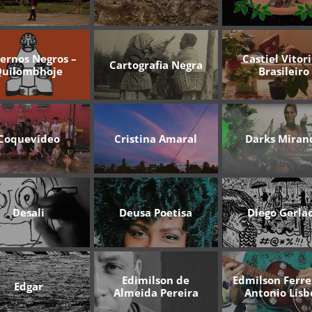
ernos Negros –
Castiel Vitor
Cartografia Negra
Quilombhoje
Brasileiro
Coquevídeo
Cristina Amaral
Darks Miran
Desali
Deusa Poetisa
Diego Gerla
Edimilson de
Edmilson Ferre
Edgar
Almeida Pereira
Antonio Lisb