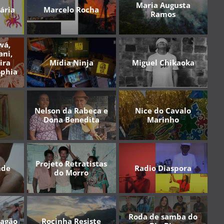
Maria Augusta
ária
Marcelo Rocha
Ramos
wá,
ani,
Mídia Ninja
Miguel Chikaoka
ira
ophia
Nelson da Rabeca e
Nice do Cavalo
Dona Benedita
Marinho
Projeto Retratistas
nde
Radio Diaspora
do Morro
Roda de samba do
vagão
Rocinha Resiste