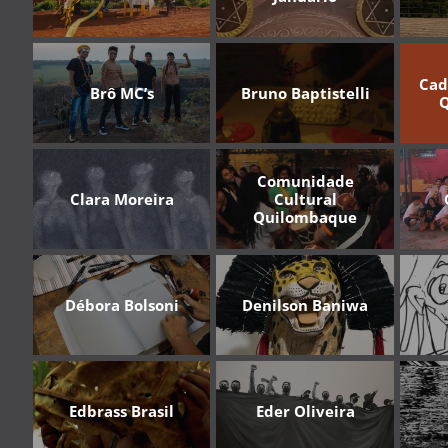
Cad
Brô MC’s
Bruno Baptistelli
Comunidade
Clara Moreira
Cultural
Quilombaque
Débora Bolsoni
Denilson Baniwa
Edbrass Brasil
Eder Oliveira