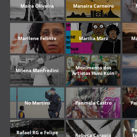
Maíra Oliveira
Manaíra Carneiro
Marilene Felinto
Marília Marz
Ma
Movimento dos
Milena Manfredini
Artistas Huni Kuin
No Martins
Panmela Castro
Pa
Re
Rafael RG e Felipe
Rebeca Carapiá
Es