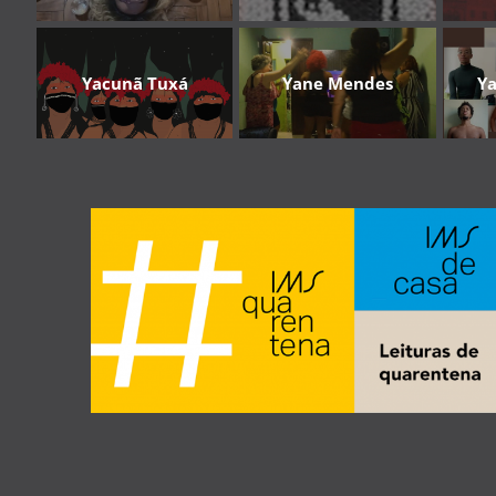
Yacunã Tuxá
Yane Mendes
Y