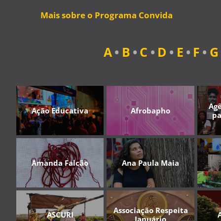
Mais sobre o Programa Convida
A
•
B
•
C
•
D
•
E
•
F
•
G
Agê
Ação Educativa
Afrobapho
pa
Amanda Falcão
Ana Paula Maia
Associação Respeita
ASCURI
Januário