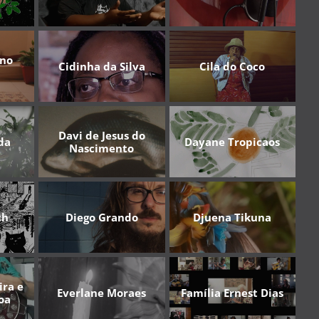
ino
Cidinha da Silva
Cila do Coco
Davi de Jesus do
da
Dayane Tropicaos
Nascimento
ch
Diego Grando
Djuena Tikuna
ira e
Everlane Moraes
Família Ernest Dias
oa