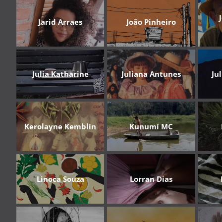
Jarid Arraes
João Pinheiro
Julia Katharine
Juliana Antunes
Ju
Kerolayne Kemblin
Kunumí MC
Linoca Souza
Lorran Dias