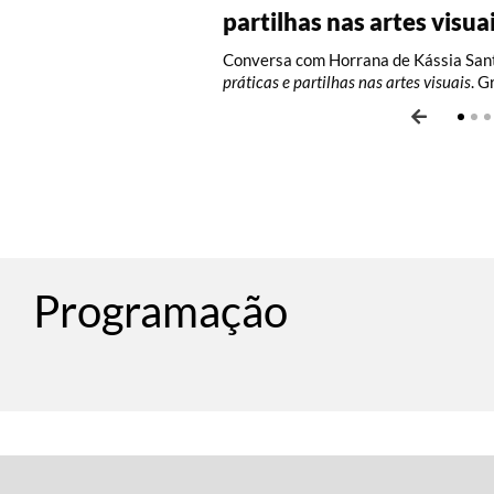
partilhas nas artes visua
Oficina com Celina Yamauchi. Vagas l
Oficina com Celina Yamauchi. Vagas l
Conversa com Horrana de Kássia Sant
práticas e partilhas nas artes visuais
. G
Programação