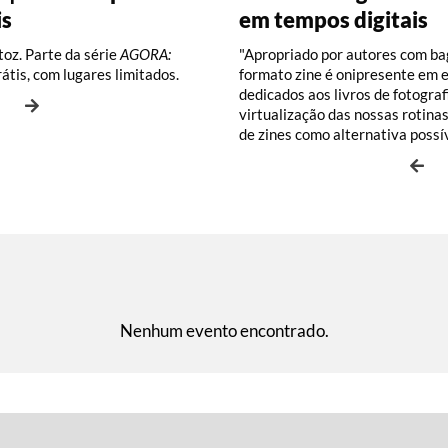
is
em tempos digitais
Santos, por Pedro Pa
Vianna
imitadas.
imitadas.
oz. Parte da série
AGORA:
"Apropriado por autores com bag
rátis, com lugares limitados.
formato zine é onipresente em 
dedicados aos livros de fotograf
virtualização das nossas rotina
de zines como alternativa poss
Nenhum evento encontrado.