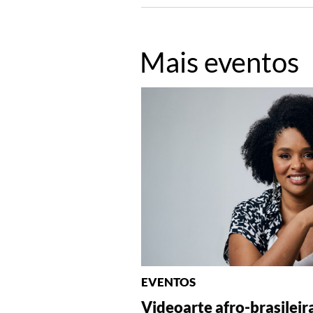
Mais eventos
EVENTOS
Videoarte afro-brasileir
Fotografia: Interpretaç
Fotografia: Princípios (