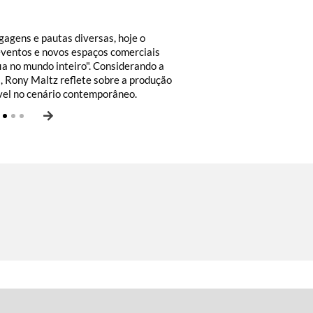
ulo Malta
agens e pautas diversas, hoje o
eventos e novos espaços comerciais
ia no mundo inteiro". Considerando a
s, Rony Maltz reflete sobre a produção
ível no cenário contemporâneo.