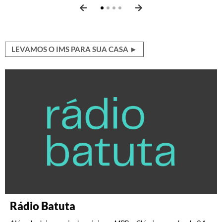
LEVAMOS O IMS PARA SUA CASA ►
Rádio Batuta
Discografia Brasileira
Crônica Brasileira
Revista serrote
Revista ZUM