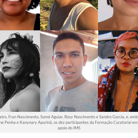
Ribeiro, Fran Nascimento, Sumé Aguiar, Rosy Nascimento e Sandro Garcia, e, em
ane Penha e Kanynary Apurinã, os dez participantes da Formação Curatorial 
apoio do IMS