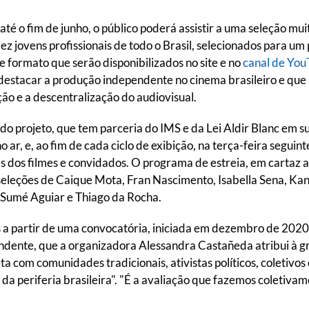
e até o fim de junho, o público poderá assistir a uma seleção m
z jovens profissionais de todo o Brasil, selecionados para um 
e formato que serão disponibilizados no site e no
canal de Yo
destacar a produção independente no cinema brasileiro e que
o e a descentralização do audiovisual.
do projeto, que tem parceria do IMS e da Lei Aldir Blanc em su
 ar, e, ao fim de cada ciclo de exibição, na terça-feira segui
s dos filmes e convidados. O programa de estreia, em cartaz at
 seleções de Caique Mota, Fran Nascimento, Isabella Sena, K
 Sumé Aguiar e Thiago da Rocha.
a partir de uma convocatória, iniciada em dezembro de 2020, 
dente, que a organizadora Alessandra Castañeda atribui à g
ta com comunidades tradicionais, ativistas políticos, coletivo
 da periferia brasileira". "É a avaliação que fazemos coletiva