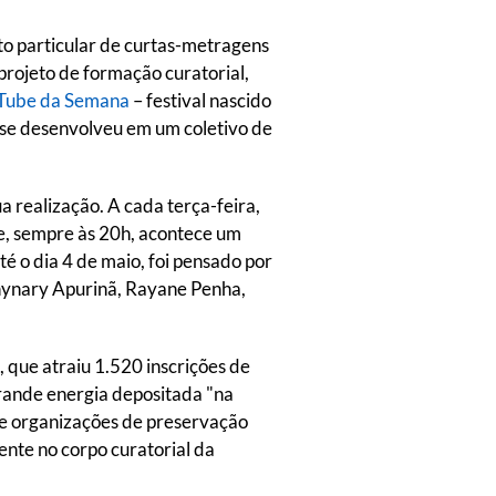
uito particular de curtas-metragens
projeto de formação curatorial,
uTube da Semana
– festival nascido
 se desenvolveu em um coletivo de
a realização. A cada terça-feira,
nte, sempre às 20h, acontece um
é o dia 4 de maio, foi pensado por
anynary Apurinã, Rayane Penha,
que atraiu 1.520 inscrições de
rande energia depositada "na
s e organizações de preservação
mente no corpo curatorial da