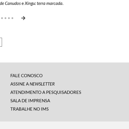
 playlists.
ca, humor, novas perspectivas,
s de Canudos
e
Xingu: terra marcada
.
s.
FALE CONOSCO
ASSINE A
NEWSLETTER
ATENDIMENTO A PESQUISADORES
SALA DE IMPRENSA
TRABALHE NO IMS