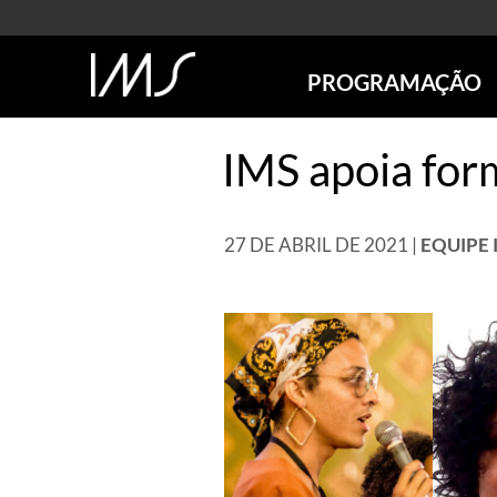
PROGRAMAÇÃO
AGENDA
IMS apoia for
SÃO PAULO
RIO DE JANEIRO
POÇOS DE CALDAS
27 DE ABRIL DE 2021 |
EQUIPE 
ONLINE
EXPOSIÇÕES
EM CARTAZ
FUTURAS
ANTERIORES
TOURS VIRTUAIS
VISITAS MEDIADAS