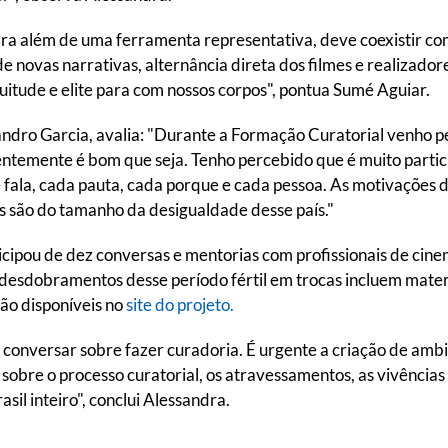
a além de uma ferramenta representativa, deve coexistir com
e novas narrativas, alternância direta dos filmes e realizador
itude e elite para com nossos corpos", pontua Sumé Aguiar.
ndro Garcia, avalia: "Durante a Formação Curatorial venho 
entemente é bom que seja. Tenho percebido que é muito partic
e fala, cada pauta, cada porque e cada pessoa. As motivações 
s são do tamanho da desigualdade desse país."
icipou de dez conversas e mentorias com profissionais de cin
esdobramentos desse período fértil em trocas incluem materiai
ão disponíveis no
site do projeto.
conversar sobre fazer curadoria. É urgente a criação de amb
obre o processo curatorial, os atravessamentos, as vivências 
il inteiro", conclui Alessandra.