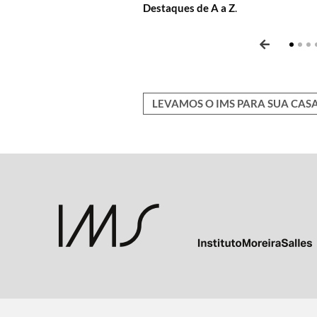
Destaques de A a Z
resolução e saiba mais sobre as obras
conversas e debates com artistas e in
.
nossa equipe.
literatura e outros temas.
LEVAMOS O IMS PARA SUA CAS