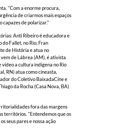
conta. "Com a enorme procura,
urgência de criarmos mais espaços
 capazes de polarizar."
órias: Anti Ribeiro é educadora e
do Fallet, no Rio; Fran
te de História e atua no
vem de Lábrea (AM), é ativista
e vídeo a cultura indígena no Rio
al, RN) atua como cineasta,
ndador do Coletivo BaixadaCine e
E Thiago da Rocha (Casa Nova, BA)
ritorialidades fora das margens
us territórios. "Entendemos que os
os seus pares e nossa ação