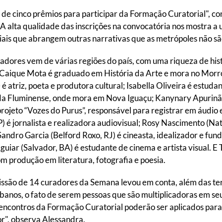
ão de cinco prêmios para participar da Formação Curatorial", 
A alta qualidade das inscrições na convocatória nos mostra a 
iais que abrangem outras narrativas que as metrópoles não são
radores vem de várias regiões do país, com uma riqueza de hist
 Caique Mota é graduado em História da Arte e mora no Morro 
 atriz, poeta e produtora cultural; Isabella Oliveira é estudan
da Fluminense, onde mora em Nova Iguaçu; Kanynary Apurinã 
o projeto “Vozes do Purus”, responsável para registrar em áudio 
é jornalista e realizadora audiovisual; Rosy Nascimento (Nat
 Sandro Garcia (Belford Roxo, RJ) é cineasta, idealizador e fu
uiar (Salvador, BA) é estudante de cinema e artista visual. 
com produção em literatura, fotografia e poesia.
issão de 14 curadores da Semana levou em conta, além das ter
banos, o fato de serem pessoas que são multiplicadoras em se
ncontros da Formação Curatorial poderão ser aplicados para 
or", observa Alessandra.