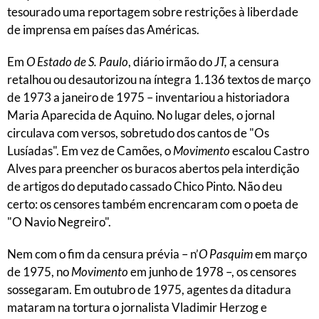
tesourado uma reportagem sobre restrições à liberdade
de imprensa em países das Américas.
Em
O Estado de S. Paulo
, diário irmão do
JT,
a censura
retalhou ou desautorizou na íntegra 1.136 textos de março
de 1973 a janeiro de 1975 – inventariou a historiadora
Maria Aparecida de Aquino. No lugar deles, o jornal
circulava com versos, sobretudo dos cantos de "Os
Lusíadas". Em vez de Camões, o
Movimento
escalou Castro
Alves para preencher os buracos abertos pela interdição
de artigos do deputado cassado Chico Pinto. Não deu
certo: os censores também encrencaram com o poeta de
"O Navio Negreiro".
Nem com o fim da censura prévia – n’
O Pasquim
em março
de 1975, no
Movimento
em junho de 1978 –, os censores
sossegaram. Em outubro de 1975, agentes da ditadura
mataram na tortura o jornalista Vladimir Herzog e