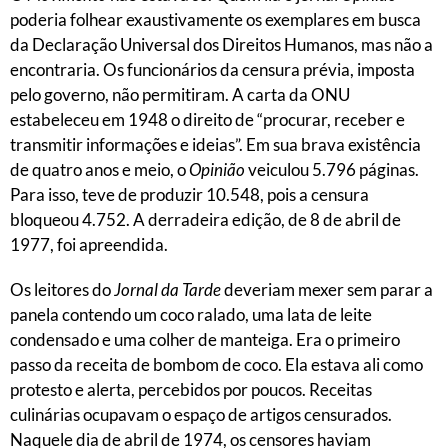
poderia folhear exaustivamente os exemplares em busca
da Declaração Universal dos Direitos Humanos, mas não a
encontraria. Os funcionários da censura prévia, imposta
pelo governo, não permitiram. A carta da ONU
estabeleceu em 1948 o direito de “procurar, receber e
transmitir informações e ideias”. Em sua brava existência
de quatro anos e meio, o
Opinião
veiculou 5.796 páginas.
Para isso, teve de produzir 10.548, pois a censura
bloqueou 4.752. A derradeira edição, de 8 de abril de
1977, foi apreendida.
Os leitores do
Jornal da Tarde
deveriam mexer sem parar a
panela contendo um coco ralado, uma lata de leite
condensado e uma colher de manteiga. Era o primeiro
passo da receita de bombom de coco. Ela estava ali como
protesto e alerta, percebidos por poucos. Receitas
culinárias ocupavam o espaço de artigos censurados.
Naquele dia de abril de 1974, os censores haviam