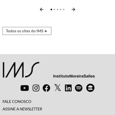
perspectivas, atualidades, ficção, poesia e mais.
Canudos
e
Xingu: terra marcada
.
Todos os sites do IMS ►
FALE CONOSCO
ASSINE A
NEWSLETTER