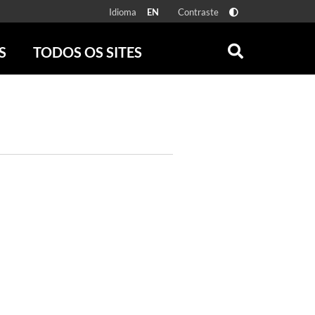
Idioma
Contraste
EN
S
TODOS OS SITES
ONLINE
RÁDIO BATUTA
 FÍSICAS
ZUM
DISCOGRAFIA BRASILEIRA
CAROLINA MARIA DE JESUS
CRÔNICA BRASILEIRA
TESTEMUNHA OCULAR
CLARICE LISPECTOR
SERROTE
VER TODOS