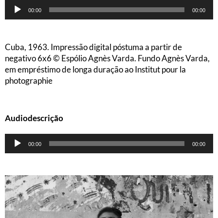
Tocador
00:00
00:00
de
áudio
Cuba, 1963. Impressão digital póstuma a partir de
negativo 6x6 © Espólio Agnès Varda. Fundo Agnès Varda,
em empréstimo de longa duração ao Institut pour la
photographie
Audiodescrição
Tocador
00:00
00:00
de
áudio