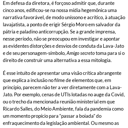
Em defesa da diretora, é forçoso admitir que, durante
cinco anos, edificou-se na nossa mídia hegemônica uma
narrativa favorável, de modo uníssono e acrítico, à atuação
lavajatista, a ponto de erigir Sérgio Moro em salvador da
pátria e paladino anticorrupção. Se a grande imprensa,
nesse período, não se preocupou em investigar e apontar
as evidentes distorções e desvios de conduta da Lava-Jato
e de seu personagem-símbolo,
Amigo secreto
toma para si o
direito de construir uma alternativa a essa mitologia.
É esse intuito de apresentar uma visão crítica abrangente
que explica a inclusão no filme de elementos que, em
princípio, parecem não ter a ver diretamente com a Lava-
Jato. Por exemplo, cenas de UTIs lotadas no auge da Covid,
ou o trecho da mencionada reunião ministerial em que
Ricardo Salles, do Meio Ambiente, fala da pandemia como
um momento propício para “passar a boiada” do
enfraquecimento da legislação ambiental. Ou mesmo as