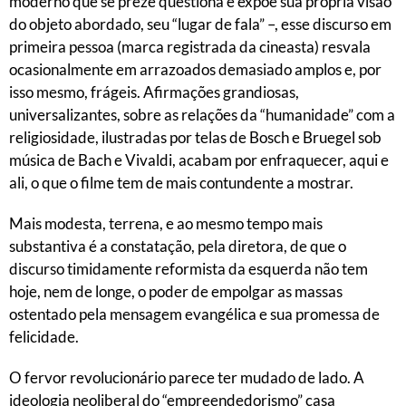
moderno que se preze questiona e expõe sua própria visão
do objeto abordado, seu “lugar de fala” –, esse discurso em
primeira pessoa (marca registrada da cineasta) resvala
ocasionalmente em arrazoados demasiado amplos e, por
isso mesmo, frágeis. Afirmações grandiosas,
universalizantes, sobre as relações da “humanidade” com a
religiosidade, ilustradas por telas de Bosch e Bruegel sob
música de Bach e Vivaldi, acabam por enfraquecer, aqui e
ali, o que o filme tem de mais contundente a mostrar.
Mais modesta, terrena, e ao mesmo tempo mais
substantiva é a constatação, pela diretora, de que o
discurso timidamente reformista da esquerda não tem
hoje, nem de longe, o poder de empolgar as massas
ostentado pela mensagem evangélica e sua promessa de
felicidade.
O fervor revolucionário parece ter mudado de lado. A
ideologia neoliberal do “empreendedorismo” casa