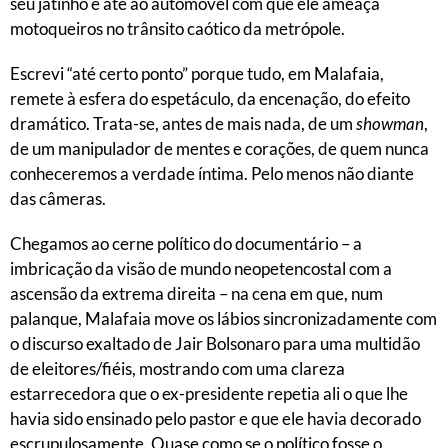
seu jatinho e até ao automóvel com que ele ameaça
motoqueiros no trânsito caótico da metrópole.
Escrevi “até certo ponto” porque tudo, em Malafaia,
remete à esfera do espetáculo, da encenação, do efeito
dramático. Trata-se, antes de mais nada, de um
showman
,
de um manipulador de mentes e corações, de quem nunca
conheceremos a verdade íntima. Pelo menos não diante
das câmeras.
Chegamos ao cerne político do documentário – a
imbricação da visão de mundo neopetencostal com a
ascensão da extrema direita – na cena em que, num
palanque, Malafaia move os lábios sincronizadamente com
o discurso exaltado de Jair Bolsonaro para uma multidão
de eleitores/fiéis, mostrando com uma clareza
estarrecedora que o ex-presidente repetia ali o que lhe
havia sido ensinado pelo pastor e que ele havia decorado
escrupulosamente. Quase como se o político fosse o