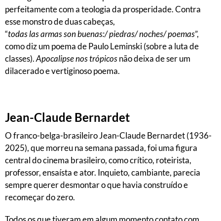
perfeitamente com a teologia da prosperidade. Contra
esse monstro de duas cabeças,
“
todas
las
armas
son
buenas:/ piedras/ noches/ poemas
”,
como diz um poema de Paulo Leminski (sobre a luta de
classes).
Apocalipse nos trópicos
não deixa de ser um
dilacerado e vertiginoso poema.
Jean-Claude Bernardet
O franco-belga-brasileiro Jean-Claude Bernardet (1936-
2025), que morreu na semana passada, foi uma figura
central do cinema brasileiro, como crítico, roteirista,
professor, ensaísta e ator. Inquieto, cambiante, parecia
sempre querer desmontar o que havia construído e
recomeçar do zero.
Todos os que tiveram em algum momento contato com