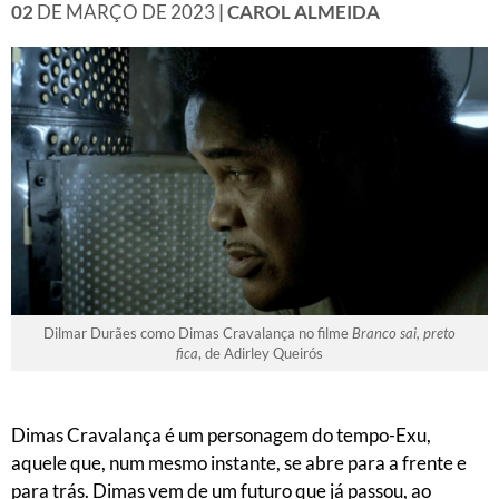
02
DE MARÇO DE 2023
| CAROL ALMEIDA
Dilmar Durães como Dimas Cravalança no filme
Branco sai, preto
fica
, de Adirley Queirós
Dimas Cravalança é um personagem do tempo-Exu,
aquele que, num mesmo instante, se abre para a frente e
para trás. Dimas vem de um futuro que já passou, ao