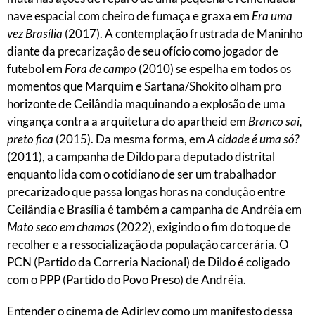
nave espacial com cheiro de fumaça e graxa em
Era uma
vez Brasília
(2017). A contemplação frustrada de Maninho
diante da precarização de seu ofício como jogador de
futebol em
Fora de campo
(2010) se espelha em todos os
momentos que Marquim e Sartana/Shokito olham pro
horizonte de Ceilândia maquinando a explosão de uma
vingança contra a arquitetura do apartheid em
Branco sai,
preto fica
(2015). Da mesma forma, em
A cidade é uma só?
(2011), a campanha de Dildo para deputado distrital
enquanto lida com o cotidiano de ser um trabalhador
precarizado que passa longas horas na condução entre
Ceilândia e Brasília é também a campanha de Andréia em
Mato seco em chamas
(2022), exigindo o fim do toque de
recolher e a ressocialização da população carcerária. O
PCN (Partido da Correria Nacional) de Dildo é coligado
com o PPP (Partido do Povo Preso) de Andréia.
Entender o cinema de Adirley como um manifesto dessa