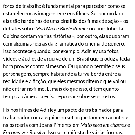
força de trabalho é fundamental para perceber como se
estabelecem as imagens em seus filmes. Se, por um lado,
elas são herdeiras de uma cinefilia dos filmes de ação – os
debates sobre
Mad Max
e
Blade Runner
no cineclube da
Ceicine contam várias histórias –, por outro, elas quebram
com algumas regras da gramática do cinema de gênero.
Isso acontece quando, por exemplo, Adirley usa fotos,
vídeos e áudios de arquivo de um Brasil que produz a toda
hora provas contra si mesmo. Ou quando permite a seus
personagens, sempre habitando a turva borda entre a
realidade e a ficção, que eles mesmos ditem o que vai ou
não entrar no filme. E, mais do que isso, ditem quanto
tempo a câmera precisa repousar sobre seus rostos.
Há nos filmes de Adirley um pacto de trabalhador para
trabalhador com a equipe no set, o que também acontece
na parceria com Joana Pimenta em
Mato seco em chamas
e
Era uma vez Brasília
. Isso se manifesta de várias formas.