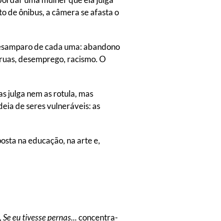
 de ônibus, a câmera se afasta o
 desamparo de cada uma: abandono
s ruas, desemprego, racismo. O
s julga nem as rotula, mas
eia de seres vulneráveis: as
osta na educação, na arte e,
,
Se eu tivesse pernas...
concentra-