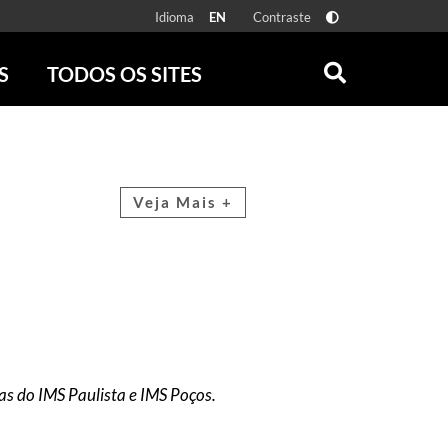
Idioma
Contraste
EN
S
TODOS OS SITES
ONLINE
RÁDIO BATUTA
 FÍSICAS
ZUM
DISCOGRAFIA BRASILEIRA
CAROLINA MARIA DE JESUS
Veja Mais +
CRÔNICA BRASILEIRA
TESTEMUNHA OCULAR
CLARICE LISPECTOR
SERROTE
VER TODOS
as do IMS Paulista e IMS Poços.