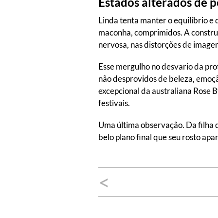
Estados alterados de 
Linda tenta manter o equilíbrio e
maconha, comprimidos. A construç
nervosa, nas distorções de image
Esse mergulho no desvario da pro
não desprovidos de beleza, emoção
excepcional da australiana Rose B
festivais.
Uma última observação. Da filha d
belo plano final que seu rosto apa
Navegação
<
de