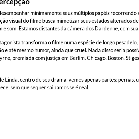
percepção
 desempenhar minimamente seus múltiplos papéis recorrendo a p
ão visual do filme busca mimetizar seus estados alterados 
m e som. Estamos distantes da câmera dos Dardenne, com sua 
tagonista transforma o filme numa espécie de longo pesadelo,
 e até mesmo humor, ainda que cruel. Nada disso seria possív
yrne, premiada com justiça em Berlim, Chicago, Boston, Stige
e Linda, centro de seu drama, vemos apenas partes: pernas, u
rece, sem que sequer saibamos se é real.