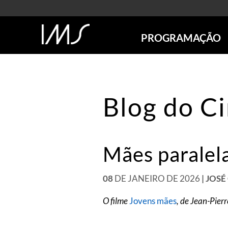
PROGRAMAÇÃO
AGENDA
SÃO PAULO
RIO DE JANEIRO
Blog do C
POÇOS DE CALDAS
ONLINE
EXPOSIÇÕES
Mães paralel
EM CARTAZ
FUTURAS
ANTERIORES
08
DE JANEIRO DE 2026
| JOS
TOURS VIRTUAIS
O filme
Jovens mães
, de Jean-Pier
VISITAS MEDIADAS