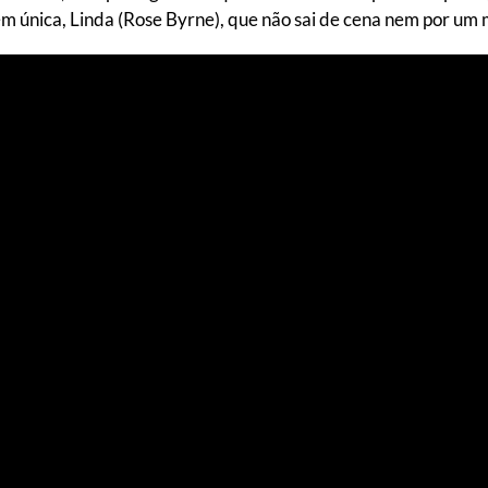
em única, Linda (Rose Byrne), que não sai de cena nem por u