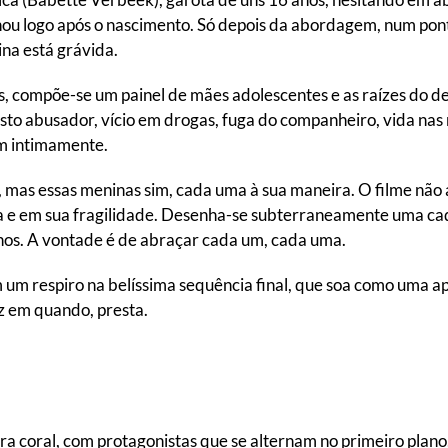
ou logo após o nascimento. Só depois da abordagem, num ponto
na está grávida.
es, compõe-se um painel de mães adolescentes e as raízes do
asto abusador, vício em drogas, fuga do companheiro, vida na
am intimamente.
 mas essas meninas sim, cada uma à sua maneira. O filme não a
za e em sua fragilidade. Desenha-se subterraneamente uma cad
lhos. A vontade é de abraçar cada um, cada uma.
um respiro na belíssima sequência final, que soa como uma ap
z em quando, presta.
a coral, com protagonistas que se alternam no primeiro plano