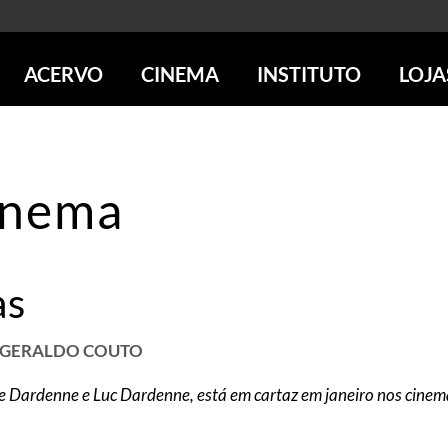
ACERVO
CINEMA
INSTITUTO
LOJA
PESQUISE NO ACERVO
SESSÕES DE CINEMA
CENTROS CULTURAIS
LOJA 
SOBRE O ACERVO
LOJAS
SÃO PAULO
IMS PAULISTA
FOTOGRAFIA
POÇOS DE CALDAS
IMS RIO
inema
ICONOGRAFIA
SOBRE CINEMA NO IMS
IMS POÇOS
LITERATURA
SOBRE O IMS
BLOG DO CINEMA
MÚSICA
REVISTAS DE PROGRAMAÇÃO
QUEM SOMOS
as
ARTE CONTEMPORÂNEA
COLEÇÃO DVD IMS
AÇÃO SOCIAL
BIBLIOTECA DE FOTOGRAFIA
EDUCAÇÃO
DESTAQUES DE A a Z
ESCOLA ESCUTA
É GERALDO COUTO
PROGRAMA CONVIDA
PUBLICAÇÕES E DVDs
re Dardenne e Luc Dardenne, está em cartaz em janeiro nos cinem
POR DENTRO DO ACERVO