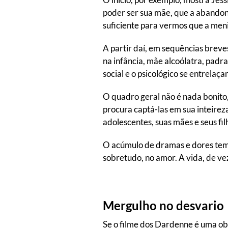
poder ser sua mãe, que a abandon
suficiente para vermos que a meni
A partir daí, em sequências brev
na infância, mãe alcoólatra, padr
social e o psicológico se entrelaç
O quadro geral não é nada bonito,
procura captá-las em sua inteire
adolescentes, suas mães e seus fi
O acúmulo de dramas e dores tem 
sobretudo, no amor. A vida, de ve
Mergulho no desvario
Se o filme dos Dardenne é uma obr