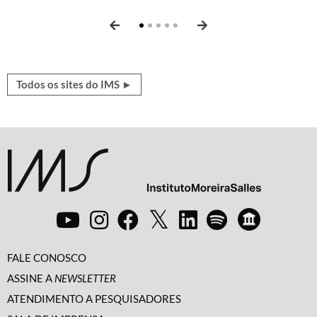
Canudos
perspectivas, atualidades, ficção, poesia e mais.
e
Xingu: terra marcada
.
Todos os sites do IMS ►
FALE CONOSCO
ASSINE A
NEWSLETTER
ATENDIMENTO A PESQUISADORES