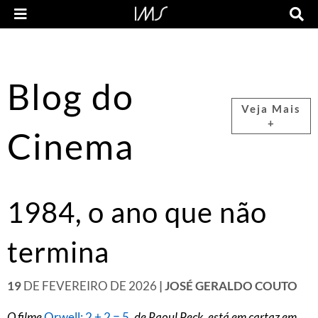
Blog do
Veja Mais
+
Cinema
1984, o ano que não
termina
19
DE FEVEREIRO DE 2026
| JOSÉ GERALDO COUTO
O filme
Orwell: 2 + 2 = 5
, de Raoul Peck, está em cartaz em