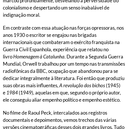
marcou profundamente, desvelando a perversidade do
colonialismo e despertando um senso inabalável de
indignação moral.
Em contraste com essa atuação nas forças opressoras, nos
anos 1930 o escritor se engajou nas brigadas
internacionais que combateram o exército franquista na
Guerra Civil Espanhola, experiência que relatou no
livro
Homenagem à Catalunha
. Durante a Segunda Guerra
Mundial, Orwell trabalhou por um tempo nas transmissões
radiofônicas da BBC, ocupação que abandonou para se
dedicar integralmente à literatura. Foi então que produziu
suas obras mais influentes,
A revolução dos bichos
(1945)
e
1984
(1949), aquelas em que, segundo o próprio autor,
ele conseguiu aliar empenho político e empenho estético.
No filme de Raoul Peck, intercalados aos registros
documentais e depoimentos, vemos trechos das várias
versões cinematográficas desses dois grandes livros. Tudo