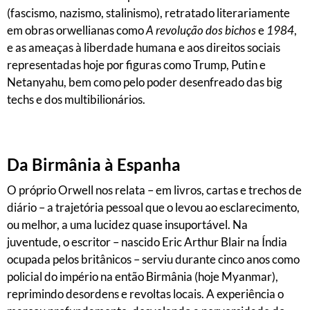
(fascismo, nazismo, stalinismo), retratado literariamente
em obras orwellianas como
A revolução dos bichos
e
1984
,
e as ameaças à liberdade humana e aos direitos sociais
representadas hoje por figuras como Trump, Putin e
Netanyahu, bem como pelo poder desenfreado das big
techs e dos multibilionários.
Da Birmânia à Espanha
O próprio Orwell nos relata – em livros, cartas e trechos de
diário – a trajetória pessoal que o levou ao esclarecimento,
ou melhor, a uma lucidez quase insuportável. Na
juventude, o escritor – nascido Eric Arthur Blair na Índia
ocupada pelos britânicos – serviu durante cinco anos como
policial do império na então Birmânia (hoje Myanmar),
reprimindo desordens e revoltas locais. A experiência o