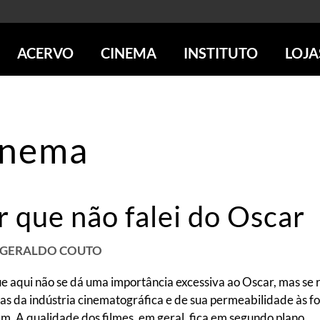
ACERVO
CINEMA
INSTITUTO
LOJA
PESQUISE NO ACERVO
SESSÕES DE CINEMA
CENTROS CULTURAIS
LOJA 
SOBRE O ACERVO
LOJAS
SÃO PAULO
IMS PAULISTA
FOTOGRAFIA
POÇOS DE CALDAS
IMS RIO
inema
ICONOGRAFIA
SOBRE CINEMA NO IMS
IMS POÇOS
LITERATURA
SOBRE O IMS
BLOG DO CINEMA
MÚSICA
REVISTAS DE PROGRAMAÇÃO
QUEM SOMOS
r que não falei do Oscar
ARTE CONTEMPORÂNEA
COLEÇÃO DVD IMS
AÇÃO SOCIAL
BIBLIOTECA DE FOTOGRAFIA
EDUCAÇÃO
DESTAQUES DE A a Z
ESCOLA ESCUTA
É GERALDO COUTO
PROGRAMA CONVIDA
PUBLICAÇÕES E DVDs
ue aqui não se dá uma importância excessiva ao Oscar, mas se
POR DENTRO DO ACERVO
 da indústria cinematográfica e de sua permeabilidade às forç
m. A qualidade dos filmes, em geral, fica em segundo plano.