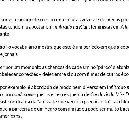
 por este ou aquele concorrente muitas vezes se dá menos por 
istas tendem a apostar em
Infiltrado na Klan
, feministas em
A fa
ante.
azarão”: o vocabulário mostra que este é um período em que a c
s jornais.
cer por um momento as chances de cada um no “páreo” e atenta
belecer conexões – deles entre si ou com filmes de outras époc
a, por exemplo, é abordada de modo bem diverso em
Infiltrado 
mo, um
road movie
que inverte o esquema de
Conduzindo Miss D
nsiste no drama da “amizade que vence o preconceito”. Já o fi
r que a parceria de um negro com um judeu pode ser muito baca
-americana.