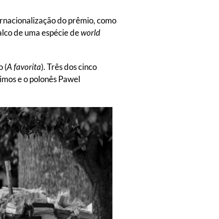
ternacionalização do prêmio, como
alco de uma espécie de
world
 (
A favorita
). Três dos cinco
imos e o polonês Pawel