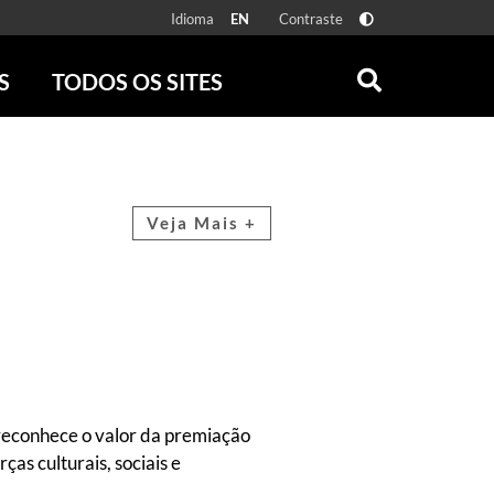
Idioma
Contraste
EN
S
TODOS OS SITES
ONLINE
RÁDIO BATUTA
 FÍSICAS
ZUM
DISCOGRAFIA BRASILEIRA
CAROLINA MARIA DE JESUS
Veja Mais +
CRÔNICA BRASILEIRA
TESTEMUNHA OCULAR
CLARICE LISPECTOR
SERROTE
VER TODOS
 reconhece o valor da premiação
as culturais, sociais e