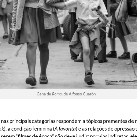
Cena de
Roma
, de Alfonso Cuarón
nas principais categorias respondem a tópicos prementes de 
ok
), a condição feminina (
A favorita
) e as relações de opressão 
s serem “filmes de época” não deve iludir: por vias indiretas, e