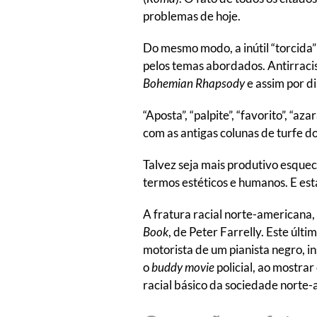
problemas de hoje.
Do mesmo modo, a inútil “torcida”
pelos temas abordados. Antirrac
Bohemian Rhapsody
e assim por di
“Aposta”, “palpite”, “favorito”, “
com as antigas colunas de turfe do
Talvez seja mais produtivo esque
termos estéticos e humanos. E esta
A fratura racial norte-american
Book
, de Peter Farrelly. Este últi
motorista de um pianista negro, i
o
buddy movie
policial, ao mostra
racial básico da sociedade norte