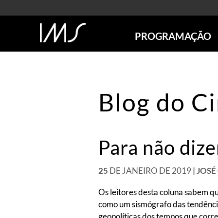
PROGRAMAÇÃO
AGENDA
SÃO PAULO
RIO DE JANEIRO
Blog do C
POÇOS DE CALDAS
ONLINE
EXPOSIÇÕES
Para não dize
EM CARTAZ
FUTURAS
ANTERIORES
25
DE JANEIRO DE 2019
| JOS
TOURS VIRTUAIS
Os leitores desta coluna sabem q
VISITAS MEDIADAS
como um sismógrafo das tendências
geopolíticas dos tempos que corre