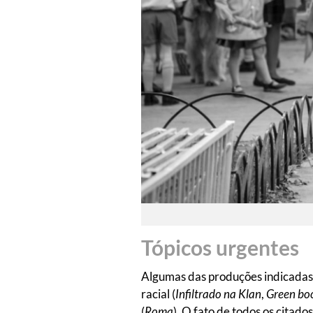
Tópicos urgentes
Algumas das produções indicadas 
racial (
Infiltrado na Klan
,
Green bo
(
Roma
). O fato de todos os citado