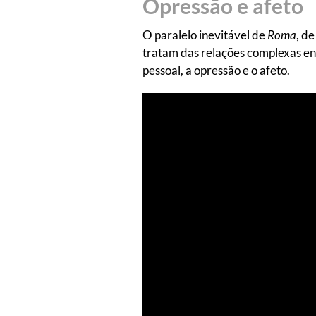
Opressão e afeto
O paralelo inevitável de
Roma
, d
tratam das relações complexas ent
pessoal, a opressão e o afeto.