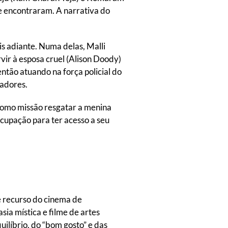
e encontraram. A narrativa do
is adiante. Numa delas, Malli
vir à esposa cruel (Alison Doody)
ntão atuando na força policial do
zadores.
como missão resgatar a menina
ocupação para ter acesso a seu
e recurso do cinema de
ia mística e filme de artes
ilíbrio, do “bom gosto” e das