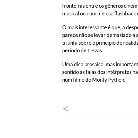
fronteiras entre os gêneros cine
musical ou num meloso flashback 
O mais interessante é que, a despe
parece não se levar demasiado a s
triunfa sobre o princípio de real
período de trevas.
Uma dica prosaica, mas importante:
sentido as falas dos intérpretes n
num filme do Monty Python.
Navegação
<
de