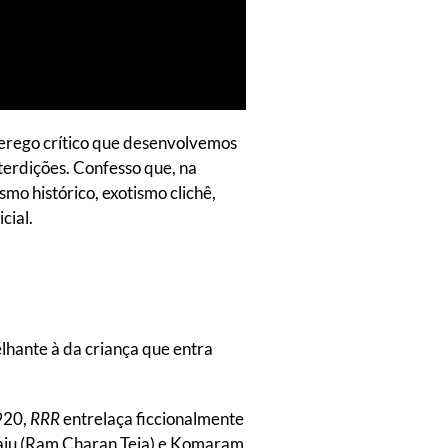
perego crítico que desenvolvemos
terdições. Confesso que, na
mo histórico, exotismo clichê,
cial.
lhante à da criança que entra
1920,
RRR
entrelaça ficcionalmente
a Raju (Ram Charan Teja) e Komaram