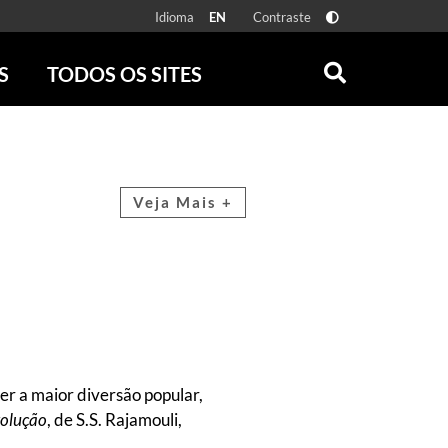
Idioma
Contraste
EN
S
TODOS OS SITES
ONLINE
RÁDIO BATUTA
 FÍSICAS
ZUM
DISCOGRAFIA BRASILEIRA
CAROLINA MARIA DE JESUS
Veja Mais +
CRÔNICA BRASILEIRA
TESTEMUNHA OCULAR
CLARICE LISPECTOR
SERROTE
VER TODOS
r a maior diversão popular,
volução
, de S.S. Rajamouli,