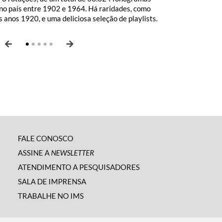
 no país entre 1902 e 1964. Há raridades, como
bre grandes nomes da área, entrevistas com artistas,
icação traz textos selecionados de autores brasileiros e
m campo aberto de debates, com ensaios fotográficos,
 1960, época de ouro do gênero, de nomes como Paulo
 anos 1920, e uma deliciosa seleção de playlists.
 e podcasts como
 sobre cultura, política, humor, novas perspectivas,
ende e Rubem Braga.
Sertões: histórias de Canudos
e
Xingu:
s.
FALE CONOSCO
ASSINE A
NEWSLETTER
ATENDIMENTO A PESQUISADORES
SALA DE IMPRENSA
TRABALHE NO IMS