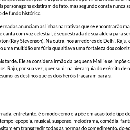
ois personagens existiram de fato, mas segundo consta nunca s
 de fundo histórico.
lternadas anunciam as linhas narrativas que se encontrarão ma
canta com voz celestial, é sequestrada de sua aldeia para ser
ton (Ray Stevenson). Na outra, nos arredores de Delhi, Raju, e
ho uma multidão em fúria que sitiava uma fortaleza dos coloni
 tarde. Ele se considera irmão da pequena Malli e se impõe 
s. Raju, por sua vez, quer subir na hierarquia do exército de 
sumo, os destinos que os dois heróis traçaram para si.
rrada, entretanto, é o modo como ela põe em ação todo tipo d
empo: epopeia, musical, suspense, melodrama, comédia, fantas
esitam em transgredir todas as normas do comedimento, do equ