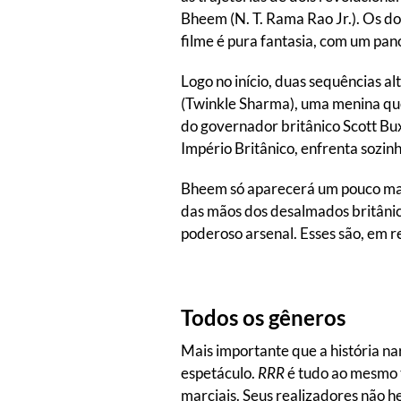
Bheem (N. T. Rama Rao Jr.). Os d
filme é pura fantasia, com um pano
Logo no início, duas sequências a
(Twinkle Sharma), uma menina que 
do governador britânico Scott Bux
Império Britânico, enfrenta sozin
Bheem só aparecerá um pouco mais
das mãos dos desalmados britânico
poderoso arsenal. Esses são, em re
Todos os gêneros
Mais importante que a história na
espetáculo.
RRR
é tudo ao mesmo t
marciais. Seus realizadores não h