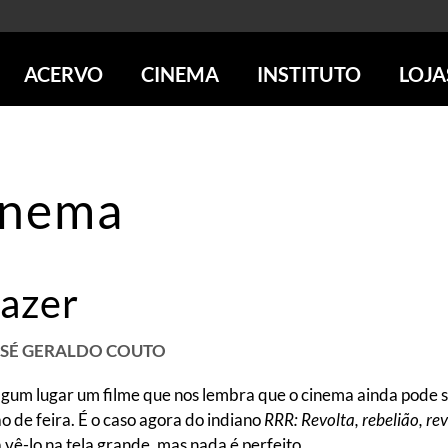
ACERVO
CINEMA
INSTITUTO
LOJA
PESQUISE NO ACERVO
SESSÕES DE CINEMA
CENTROS CULTURAIS
LOJA 
SOBRE O ACERVO
LOJAS
SÃO PAULO
IMS PAULISTA
FOTOGRAFIA
POÇOS DE CALDAS
IMS RIO
inema
ICONOGRAFIA
SOBRE CINEMA NO IMS
IMS POÇOS
LITERATURA
SOBRE O IMS
BLOG DO CINEMA
MÚSICA
REVISTAS DE PROGRAMAÇÃO
QUEM SOMOS
razer
ARTE CONTEMPORÂNEA
COLEÇÃO DVD IMS
AÇÃO SOCIAL
BIBLIOTECA DE FOTOGRAFIA
EDUCAÇÃO
DESTAQUES DE A a Z
ESCOLA ESCUTA
JOSÉ GERALDO COUTO
PROGRAMA CONVIDA
PUBLICAÇÕES E DVDs
um lugar um filme que nos lembra que o cinema ainda pode se
POR DENTRO DO ACERVO
 de feira. É o caso agora do indiano
RRR: Revolta, rebelião, re
a vê-lo na tela grande, mas nada é perfeito.