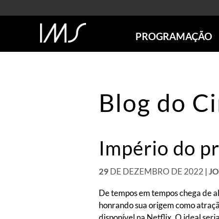
PROGRAMAÇÃO
AGENDA
SÃO PAULO
RIO DE JANEIRO
Blog do C
POÇOS DE CALDAS
ONLINE
EXPOSIÇÕES
Império do p
EM CARTAZ
FUTURAS
ANTERIORES
29
DE DEZEMBRO DE 2022
| 
TOURS VIRTUAIS
De tempos em tempos chega de alg
VISITAS MEDIADAS
honrando sua origem como atração
disponível na Netflix. O ideal seri