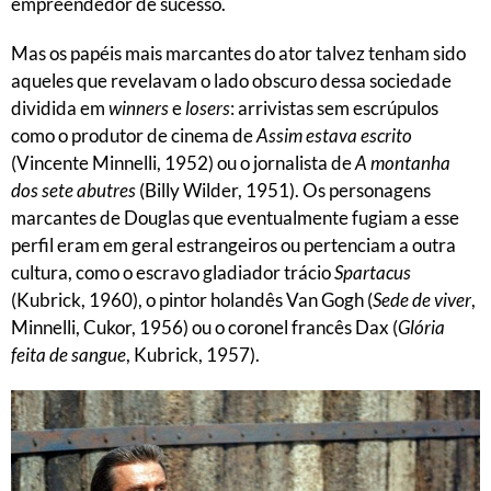
empreendedor de sucesso.
Mas os papéis mais marcantes do ator talvez tenham sido
aqueles que revelavam o lado obscuro dessa sociedade
dividida em
winners
e
losers
: arrivistas sem escrúpulos
como o produtor de cinema de
Assim estava escrito
(Vincente Minnelli, 1952) ou o jornalista de
A montanha
dos sete abutres
(Billy Wilder, 1951). Os personagens
marcantes de Douglas que eventualmente fugiam a esse
perfil eram em geral estrangeiros ou pertenciam a outra
cultura, como o escravo gladiador trácio
Spartacus
(Kubrick, 1960), o pintor holandês Van Gogh (
Sede de viver
,
Minnelli, Cukor, 1956) ou o coronel francês Dax (
Glória
feita de sangue
, Kubrick, 1957).