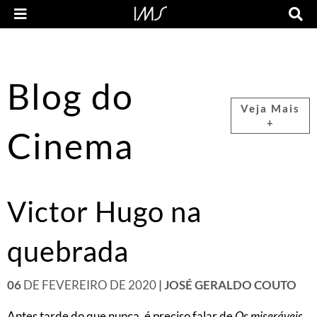
Blog do
Veja Mais
+
Cinema
Victor Hugo na
quebrada
06
DE FEVEREIRO DE 2020
| JOSÉ GERALDO COUTO
Antes tarde do que nunca, é preciso falar de
Os miseráveis
,