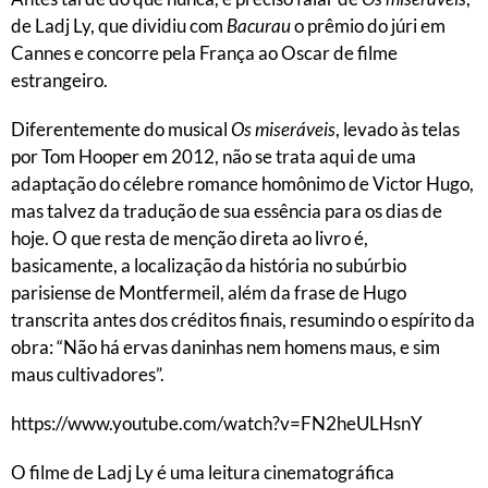
de Ladj Ly, que dividiu com
Bacurau
o prêmio do júri em
Cannes e concorre pela França ao Oscar de filme
estrangeiro.
Diferentemente do musical
Os miseráveis
, levado às telas
por Tom Hooper em 2012, não se trata aqui de uma
adaptação do célebre romance homônimo de Victor Hugo,
mas talvez da tradução de sua essência para os dias de
hoje. O que resta de menção direta ao livro é,
basicamente, a localização da história no subúrbio
parisiense de Montfermeil, além da frase de Hugo
transcrita antes dos créditos finais, resumindo o espírito da
obra: “Não há ervas daninhas nem homens maus, e sim
maus cultivadores”.
https://www.youtube.com/watch?v=FN2heULHsnY
O filme de Ladj Ly é uma leitura cinematográfica