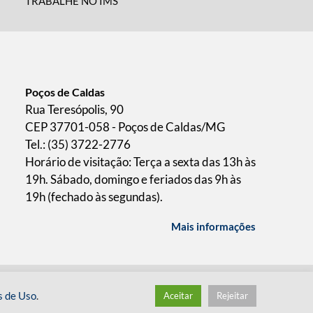
TRABALHE NO IMS
Poços de Caldas
Rua Teresópolis, 90
CEP 37701-058 - Poços de Caldas/MG
Tel.: (35) 3722-2776
Horário de visitação: Terça a sexta das 13h às
19h. Sábado, domingo e feriados das 9h às
19h (fechado às segundas).
Mais informações
/
desenvolvido pelo
hacklab
s de Uso
.
Aceitar
Rejeitar