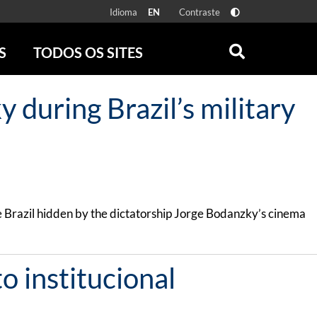
Idioma
Contraste
EN
S
TODOS OS SITES
ONLINE
RÁDIO BATUTA
 during Brazil’s military
 FÍSICAS
ZUM
DISCOGRAFIA BRASILEIRA
CAROLINA MARIA DE JESUS
CRÔNICA BRASILEIRA
TESTEMUNHA OCULAR
CLARICE LISPECTOR
e Brazil hidden by the dictatorship Jorge Bodanzky’s cinema
SERROTE
VER TODOS
o institucional