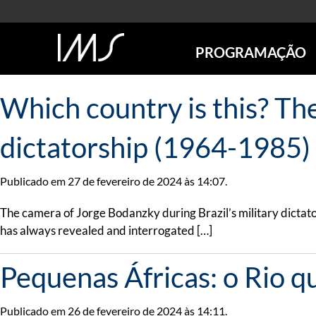
PROGRAMAÇÃO
AGENDA
Which country is this? Th
SÃO PAULO
RIO DE JANEIRO
dictatorship (1964-1985) 
POÇOS DE CALDAS
ONLINE
Publicado em 27 de fevereiro de 2024 às 14:07.
EXPOSIÇÕES
EM CARTAZ
The camera of Jorge Bodanzky during Brazil’s military dictat
FUTURAS
has always revealed and interrogated […]
ANTERIORES
TOURS VIRTUAIS
Pequenas Áfricas: o Rio q
VISITAS MEDIADAS
Publicado em 26 de fevereiro de 2024 às 14:11.