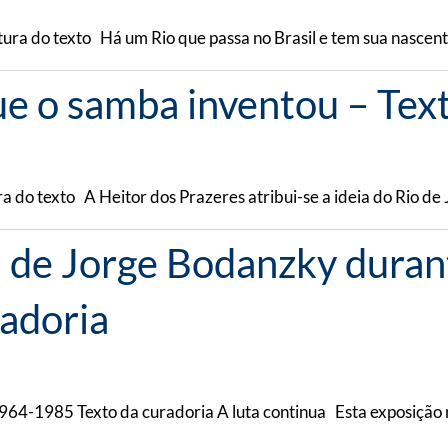
itura do texto Há um Rio que passa no Brasil e tem sua nascen
ue o samba inventou – Tex
ra do texto A Heitor dos Prazeres atribui-se a ideia do Rio de
 de Jorge Bodanzky durante
adoria
964-1985 Texto da curadoria A luta continua Esta exposição r