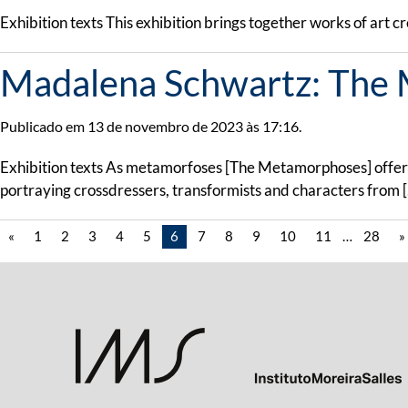
Exhibition texts This exhibition brings together works of art
Madalena Schwartz: The 
Publicado em 13 de novembro de 2023 às 17:16.
Exhibition texts As metamorfoses [The Metamorphoses] offers
portraying crossdressers, transformists and characters from 
«
1
2
3
4
5
6
7
8
9
10
11
…
28
»