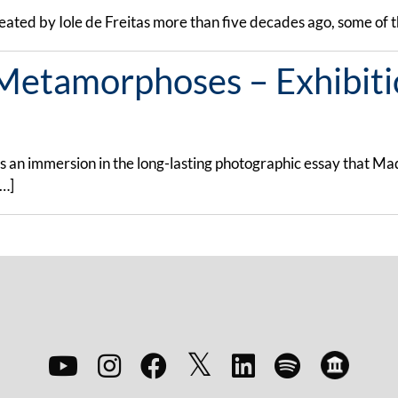
 created by Iole de Freitas more than five decades ago, some o
Metamorphoses – Exhibiti
 an immersion in the long-lasting photographic essay that M
[…]