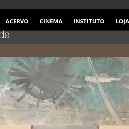
ACERVO
CINEMA
INSTITUTO
LOJ
PESQUISE NO ACERVO
SESSÕES DE CINEMA
CENTROS CULTURAIS
LOJA
SOBRE O ACERVO
LOJAS
SÃO PAULO
IMS PAULISTA
FOTOGRAFIA
POÇOS DE CALDAS
IMS RIO
ICONOGRAFIA
SOBRE CINEMA NO IMS
IMS POÇOS
LITERATURA
SOBRE O IMS
BLOG DO CINEMA
MÚSICA
REVISTAS DE PROGRAMAÇÃO
QUEM SOMOS
ARTE CONTEMPORÂNEA
COLEÇÃO DVD IMS
AÇÃO SOCIAL
BIBLIOTECA DE FOTOGRAFIA
EDUCAÇÃO
DESTAQUES DE A a Z
ESCOLA ESCUTA
PROGRAMA CONVIDA
PUBLICAÇÕES E DVDs
POR DENTRO DO ACERVO