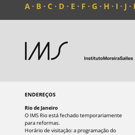
A
·
B
·
C
·
D
·
E
·
F
·
G
·
H
·
I
·
J
·
ENDEREÇOS
Rio de Janeiro
O IMS Rio está fechado temporariamente
para reformas.
Horário de visitação: a programação do