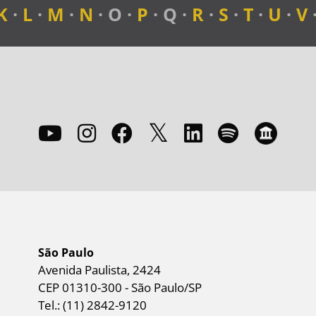
K
·
L
·
M
·
N
· O ·
P
· Q ·
R
·
S
·
T
·
U
·
V
São Paulo
Avenida Paulista, 2424
CEP 01310-300 - São Paulo/SP
Tel.: (11) 2842-9120