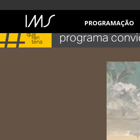
PROGRAMAÇÃO
AGENDA
SÃO PAULO
RIO DE JANEIRO
POÇOS DE CALDAS
ONLINE
EXPOSIÇÕES
EM CARTAZ
FUTURAS
ANTERIORES
TOURS VIRTUAIS
VISITAS MEDIADAS