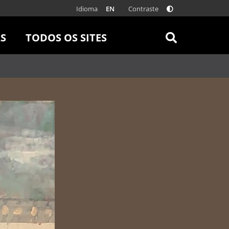
Idioma
Contraste
EN
AS
TODOS OS SITES
 ONLINE
RÁDIO BATUTA
 FÍSICAS
ZUM
DISCOGRAFIA BRASILEIRA
CAROLINA MARIA DE JESUS
CRÔNICA BRASILEIRA
TESTEMUNHA OCULAR
CLARICE LISPECTOR
SERROTE
VER TODOS