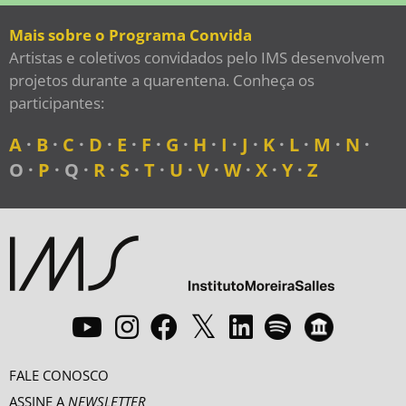
Mais sobre o Programa Convida
Artistas e coletivos convidados pelo IMS desenvolvem
projetos durante a quarentena. Conheça os
participantes:
A
·
B
·
C
·
D
·
E
·
F
·
G
·
H
·
I
·
J
·
K
·
L
·
M
·
N
·
O ·
P
· Q ·
R
·
S
·
T
·
U
·
V
·
W
·
X
·
Y
·
Z
FALE CONOSCO
ASSINE A
NEWSLETTER