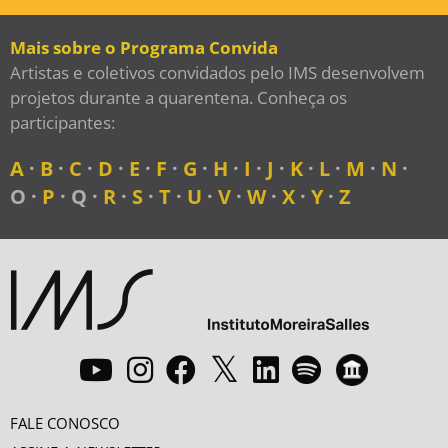
Mais sobre o Programa Convida
Artistas e coletivos convidados pelo IMS desenvolvem
projetos durante a quarentena. Conheça os
participantes:
A
·
B
·
C
·
D
·
E
·
F
·
G
·
H
·
I
·
J
·
K
·
L
·
M
·
N
·
O ·
P
· Q ·
R
·
S
·
T
·
U
·
V
·
W
·
X
·
Y
·
Z
FALE CONOSCO