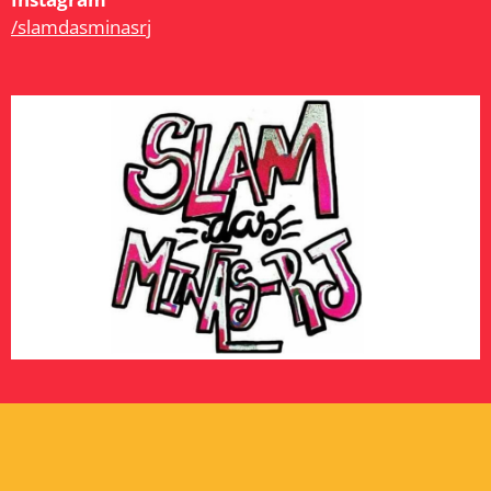
/slamdasminasrj