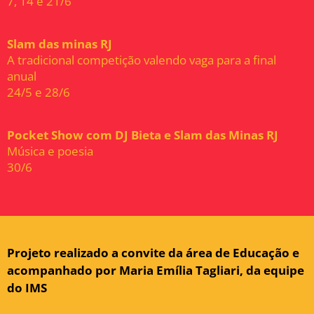
7, 14 e 21/6
Slam das minas RJ
A tradicional competição valendo vaga para a final
anual
24/5 e 28/6
Pocket Show com DJ Bieta e Slam das Minas RJ
Música e poesia
30/6
Projeto realizado a convite da área de Educação e
acompanhado por Maria Emília Tagliari, da equipe
do IMS