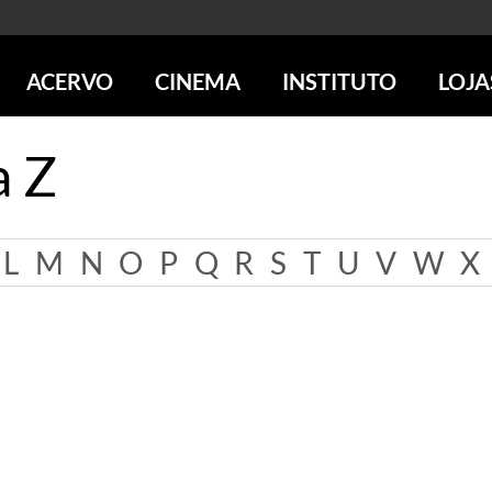
ACERVO
CINEMA
INSTITUTO
LOJA
PESQUISE NO ACERVO
SESSÕES DE CINEMA
CENTROS CULTURAIS
LOJA 
a Z
SOBRE O ACERVO
LOJAS
SÃO PAULO
IMS PAULISTA
FOTOGRAFIA
POÇOS DE CALDAS
IMS RIO
ICONOGRAFIA
SOBRE CINEMA NO IMS
IMS POÇOS
L
M
N
O
P
Q
R
S
T
U
V
W
X
LITERATURA
SOBRE O IMS
BLOG DO CINEMA
MÚSICA
REVISTAS DE PROGRAMAÇÃO
QUEM SOMOS
ARTE CONTEMPORÂNEA
COLEÇÃO DVD IMS
AÇÃO SOCIAL
BIBLIOTECA DE FOTOGRAFIA
EDUCAÇÃO
DESTAQUES DE A a Z
ESCOLA ESCUTA
PROGRAMA CONVIDA
PUBLICAÇÕES E DVDs
POR DENTRO DO ACERVO