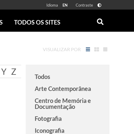
Idioma
Contraste
EN
S
TODOS OS SITES
ONLINE
RÁDIO BATUTA
 FÍSICAS
ZUM
VISUALIZAR POR
DISCOGRAFIA BRASILEIRA
CAROLINA MARIA DE JESUS
CRÔNICA BRASILEIRA
Y
Z
Todos
TESTEMUNHA OCULAR
CLARICE LISPECTOR
Arte Contemporânea
SERROTE
Centro de Memória e
VER TODOS
Documentação
Fotografia
Iconografia