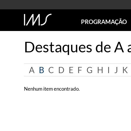
PROGRAMAÇÃO
AGENDA
Destaques de A 
SÃO PAULO
RIO DE JANEIRO
POÇOS DE CALDAS
A
B
C
D
E
F
G
H
I
J
K
ONLINE
EXPOSIÇÕES
EM CARTAZ
Nenhum item encontrado.
FUTURAS
ANTERIORES
TOURS VIRTUAIS
VISITAS MEDIADAS