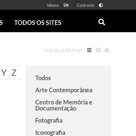
Idioma
Contraste
EN
S
TODOS OS SITES
ONLINE
RÁDIO BATUTA
 FÍSICAS
ZUM
VISUALIZAR POR
DISCOGRAFIA BRASILEIRA
CAROLINA MARIA DE JESUS
CRÔNICA BRASILEIRA
Y
Z
Todos
TESTEMUNHA OCULAR
CLARICE LISPECTOR
Arte Contemporânea
SERROTE
Centro de Memória e
VER TODOS
Documentação
Fotografia
Iconografia