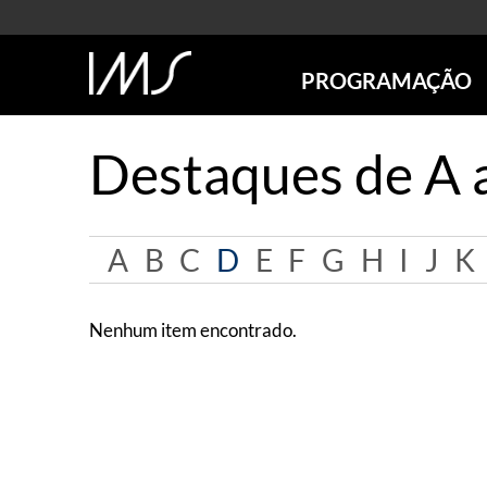
PROGRAMAÇÃO
AGENDA
Destaques de A 
SÃO PAULO
RIO DE JANEIRO
POÇOS DE CALDAS
A
B
C
D
E
F
G
H
I
J
K
ONLINE
EXPOSIÇÕES
EM CARTAZ
Nenhum item encontrado.
FUTURAS
ANTERIORES
TOURS VIRTUAIS
VISITAS MEDIADAS