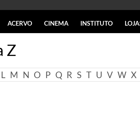
ACERVO
CINEMA
INSTITUTO
LOJA
PESQUISE NO ACERVO
SESSÕES DE CINEMA
CENTROS CULTURAIS
LOJA 
a Z
SOBRE O ACERVO
LOJAS
SÃO PAULO
IMS PAULISTA
FOTOGRAFIA
POÇOS DE CALDAS
IMS RIO
ICONOGRAFIA
SOBRE CINEMA NO IMS
IMS POÇOS
L
M
N
O
P
Q
R
S
T
U
V
W
X
LITERATURA
SOBRE O IMS
BLOG DO CINEMA
MÚSICA
REVISTAS DE PROGRAMAÇÃO
QUEM SOMOS
ARTE CONTEMPORÂNEA
COLEÇÃO DVD IMS
AÇÃO SOCIAL
BIBLIOTECA DE FOTOGRAFIA
EDUCAÇÃO
DESTAQUES DE A a Z
ESCOLA ESCUTA
PROGRAMA CONVIDA
PUBLICAÇÕES E DVDs
POR DENTRO DO ACERVO