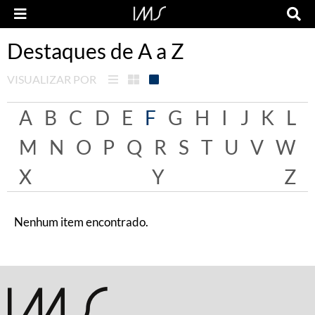
Destaques de A a Z
VISUALIZAR POR
A
B
C
D
E
F
G
H
I
J
K
L
M
N
O
P
Q
R
S
T
U
V
W
X
Y
Z
Nenhum item encontrado.