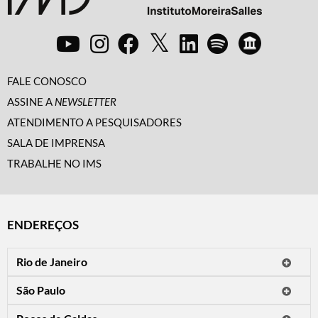
FALE CONOSCO
ASSINE A
NEWSLETTER
ATENDIMENTO A PESQUISADORES
SALA DE IMPRENSA
TRABALHE NO IMS
ENDEREÇOS
Rio de Janeiro
O IMS Rio está fechado temporariamente para reformas.
São Paulo
Horário de visitação: a programação do IMS no Rio de Janeiro será
Avenida Paulista, 2424
apresentada em instituições culturais parceiras.