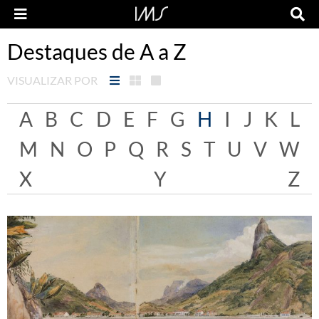
Destaques de A a Z
VISUALIZAR POR
A
B
C
D
E
F
G
H
I
J
K
L
M
N
O
P
Q
R
S
T
U
V
W
X
Y
Z