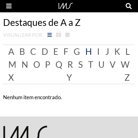
Destaques de A a Z
VISUALIZAR POR
A
B
C
D
E
F
G
H
I
J
K
L
M
N
O
P
Q
R
S
T
U
V
W
X
Y
Z
Nenhum item encontrado.