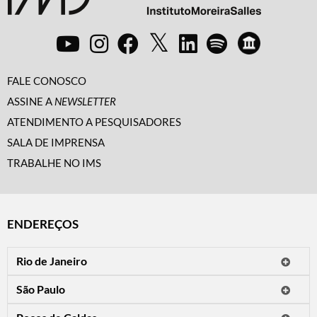
FALE CONOSCO
ASSINE A
NEWSLETTER
ATENDIMENTO A PESQUISADORES
SALA DE IMPRENSA
TRABALHE NO IMS
ENDEREÇOS
Rio de Janeiro
O IMS Rio está fechado temporariamente para reformas.
São Paulo
Horário de visitação: a programação do IMS no Rio de Janeiro será
Avenida Paulista, 2424
apresentada em instituições culturais parceiras.